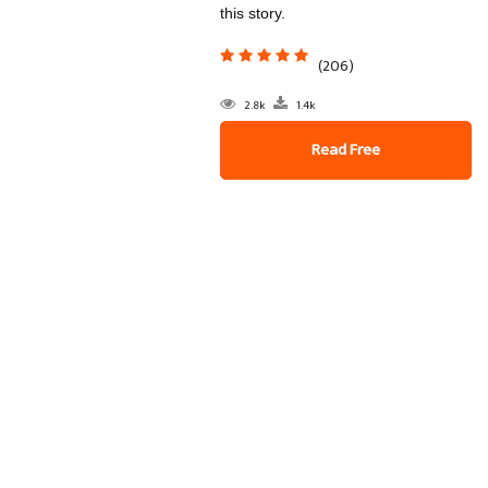
this story.
(206)
2.8k
1.4k
Read Free