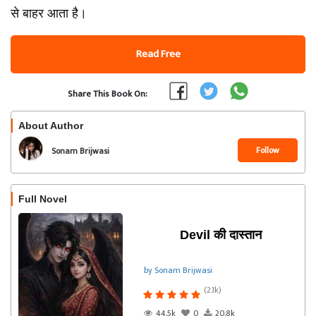
से बाहर आता है।
Read Free
Share This Book On:
About Author
Follow
Sonam Brijwasi
Full Novel
Devil की दास्तान
by Sonam Brijwasi
(2.1k)
44.5k
0
20.8k