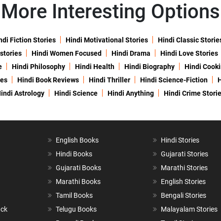
More Interesting Options
ndi Fiction Stories
Hindi Motivational Stories
Hindi Classic Storie
 stories
Hindi Women Focused
Hindi Drama
Hindi Love Stories
e
Hindi Philosophy
Hindi Health
Hindi Biography
Hindi Cook
ies
Hindi Book Reviews
Hindi Thriller
Hindi Science-Fiction
H
indi Astrology
Hindi Science
Hindi Anything
Hindi Crime Stori
English Books
Hindi Stories
Hindi Books
Gujarati Stories
Gujarati Books
Marathi Stories
Marathi Books
English Stories
Tamil Books
Bengali Stories
ack
Telugu Books
Malayalam Stories