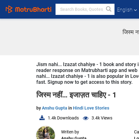
English
जिस्म न
Jism nahi... Izazat chahiye - 1 book and story 
reader response on Matrubharti app and web sin
nahi... Izazat chahiye - 1 is also popular in Lo
fast. Signup now to get access to this story.
जिस्म नहीं… इजाज़त चाहिए - 1
by
Anshu Gupta
in
Hindi Love Stories
1.4k
Downloads
3.4k
Views
Writen by
Ca
Anshu Gupta
Lo