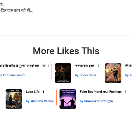
 थी…
साथ दिल तक उतर रही थी…
More Likes This
रबपति वारिस से गुमनाम लड़की तक - भाग 1
नफरत वाला इश्क - 1
तेरे ह
by
Fictional world
by
princi Saini
by
s
Love Life - 1
Fake Boyfriend real Feelings - 4
by
shimbha Verma
by
Mawaskar Pratigya