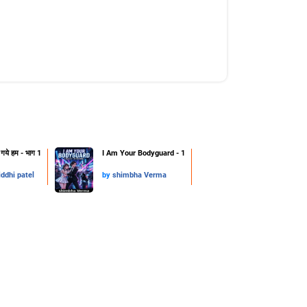
ो गये हम - भाग 1
I Am Your Bodyguard - 1
iddhi patel
by
shimbha Verma