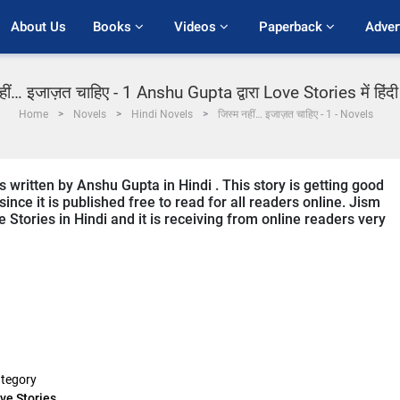
About Us
Books 
Videos 
Paperback 
Adver
हीं… इजाज़त चाहिए - 1 Anshu Gupta द्वारा Love Stories में हिंद
Home
Novels
Hindi Novels
जिस्म नहीं… इजाज़त चाहिए - 1 - Novels
is written by Anshu Gupta in Hindi . This story is getting good
ce it is published free to read for all readers online. Jism
ve Stories in Hindi and it is receiving from online readers very
tegory
ve Stories