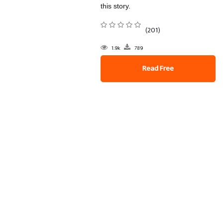
this story.
(201)
1.9k
789
Read Free