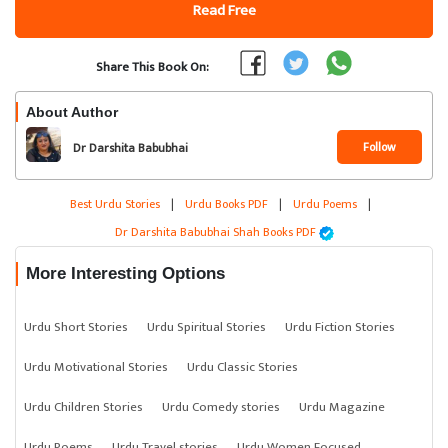
Read Free
Share This Book On:
About Author
Follow
Dr Darshita Babubhai
Shah
Best Urdu Stories
|
Urdu Books PDF
|
Urdu Poems
|
Dr Darshita Babubhai Shah Books PDF
More Interesting Options
Urdu Short Stories
Urdu Spiritual Stories
Urdu Fiction Stories
Urdu Motivational Stories
Urdu Classic Stories
Urdu Children Stories
Urdu Comedy stories
Urdu Magazine
Urdu Poems
Urdu Travel stories
Urdu Women Focused