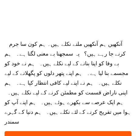
آنکھیں ہم آنکھیں ملنے نکلے ہیں۔ ہم کون سا جرم
کرنے جا رہے ہیں؟ یہ سمجھنا بے معنی لگتا ہے۔ ہم
بے وفا کو اپنا بنانے کے لیے نکلے ہیں۔ ہم نے خود کو
مجسمے بنا لیا ہے۔ ہم اپنے پتھر دلوں کو پگھلانے کے لیے
نکلے ہیں۔ ہم نے اپنے لیے کافی انتظار کیا ہے۔ ہم
اپنی ناراض قسمت کو مطمئن کرنے کے لیے نکلے ہیں۔
ہم ایک عرصے سے بکھرے ہوئے ہیں۔ ہم اپنے آپ کو
ہوا میں تفریح ​​​​کرنے کے لئے نکلے ہیں۔ ہم دنیا کے گہرے
سمندر