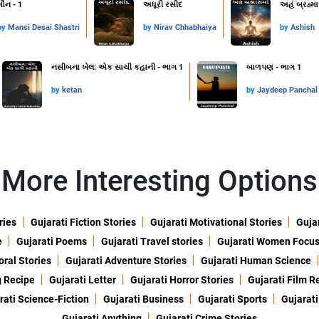
મૌન - 1
અધૂરી રસીદ
અહં બ્રહ્મ
by
Mansi Desai Shastri
by
Nirav Chhabhaiya
by
Ashish
નસીબના ખેલ: એક સાચી કહાની - ભાગ 1
બાળપણ - ભાગ 1
by
ketan
by
Jaydeep Panchal
More Interesting Options
ries
Gujarati Fiction Stories
Gujarati Motivational Stories
Gujar
e
Gujarati Poems
Gujarati Travel stories
Gujarati Women Focu
oral Stories
Gujarati Adventure Stories
Gujarati Human Science
g Recipe
Gujarati Letter
Gujarati Horror Stories
Gujarati Film R
rati Science-Fiction
Gujarati Business
Gujarati Sports
Gujarati
Gujarati Anything
Gujarati Crime Stories