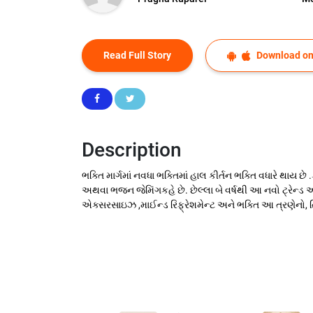
Read Full Story
Download on
Description
ભક્તિ માર્ગમાં નવધા ભક્તિમાં હાલ કીર્તન ભક્તિ વધારે થ
અથવા ભજન જેમિંગકહે છે. છેલ્લા બે વર્ષથી આ નવો ટ્રેન્
એક્સરસાઇઝ ,માઈન્ડ રિફ્રેશમેન્ટ અને ભક્તિ આ ત્રણેનો, ત્