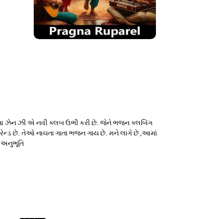
લે આ ઝેન ઝી એ નવી ક્લબ ઉભી કરી છે. જેને ભજન ક્લબિંગ
ન્ડ છે. તેઓ નાચતા ગાતા ભજન ગાય છે. મને લાગે છે ,આમાં
ી અનુભૂતિ