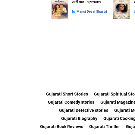
મારી વાત - પ્રસ્તાવના
by
Mansi Desai Shastri
Gujarati Short Stories
Gujarati Spiritual Sto
Gujarati Comedy stories
Gujarati Magazin
Gujarati Detective stories
Gujarati M
Gujarati Biography
Gujarati Cookin
Gujarati Book Reviews
Gujarati Thriller
Guja