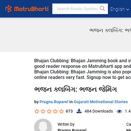
English
ભજન ક્લબિંગ: ભજન
Bhajan Clubbing: Bhajan Jamming book and story
good reader response on Matrubharti app and we
Bhajan Clubbing: Bhajan Jamming is also popula
online readers very fast. Signup now to get acc
ભજન ક્લબિંગ: ભજન જેમિંગ
by
Pragna Ruparel
in
Gujarati Motivational Stories
673
484
Downloads
1.4
Writen by
Ca
Pragna Ruparel
Mo