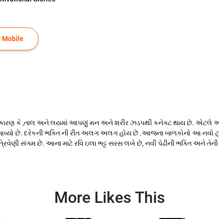
 Mobile
ાય છે .કારણ કે ,તાલ અને લયમાં આપણું મન અને શરીર ઝડપથી કનેક્ટ થાય છે. એટ
ડ આવ્યો છે. દરેકની ભક્તિ ની રીત અલગ અલગ હોય છે .આજના બાળકોનો આ નવો ટ્રે
રિવેણી સંગમ છે. આના માટે રવિ ઇલા ભટ્ટ સરસ લખે છે, નવી પેઢીની ભક્તિ અને તેન
More Likes This