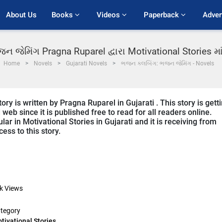
About Us
Books 
Videos 
Paperback 
Adver
 જેમિંગ Pragna Ruparel દ્વારા Motivational Stories મ
Home
Novels
Gujarati Novels
ભજન ક્લબિંગ: ભજન જેમિંગ - Novels
 is written by Pragna Ruparel in Gujarati . This story is gett
b since it is published free to read for all readers online.
r in Motivational Stories in Gujarati and it is receiving from
ess to this story.
k
Views
tegory
tivational Stories