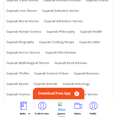
Gujarati Travel stories
Gujarati Women Focused
Gujarati Drama
Gujarati Love Stories
Gujarati Detective stories
Gujarati Moral Stories
Gujarati Adventure Stories
Gujarati Human Science
Gujarati Philosophy
Gujarati Health
Gujarati Biography
Gujarati Cooking Recipe
Gujarati Letter
Gujarati Horror Stories
Gujarati Film Reviews
Gujarati Mythological Stories
Gujarati Book Reviews
Gujarati Thriller
Gujarati Science-Fiction
Gujarati Business
Gujarati Sports
Gujarati Animals
Gujarati Astrology
Download Free App
Gujarati Science
Gujarati Anything
Gujarati Crime Stories
Books
Publish Free
Quotes
Videos
Profile