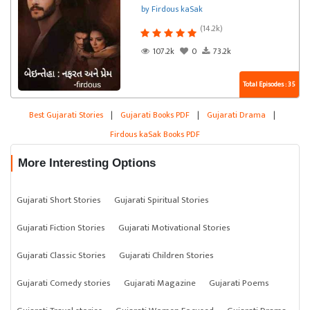
by Firdous kaSak
(14.2k)
107.2k
0
73.2k
Total Episodes : 35
Best Gujarati Stories
|
Gujarati Books PDF
|
Gujarati Drama
|
Firdous kaSak Books PDF
More Interesting Options
Gujarati Short Stories
Gujarati Spiritual Stories
Gujarati Fiction Stories
Gujarati Motivational Stories
Gujarati Classic Stories
Gujarati Children Stories
Gujarati Comedy stories
Gujarati Magazine
Gujarati Poems