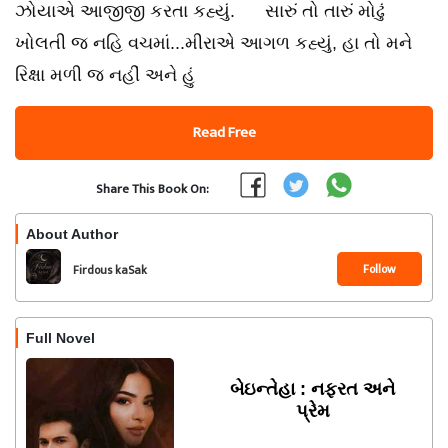
ઝોયાએ આજીજી કરતા કહ્યું. સારું તો તારું મોઢું
ખોલતી જ નહિ વચમાં...મીરાએ આગળ કહ્યું, હા તો મને
રિક્ષા મળી જ નહીં અને હું
Read Free
Share This Book On:
About Author
Follow
Firdous kaSak
Full Novel
બેઇન્તેહા : નફરત અને
પ્રેમ