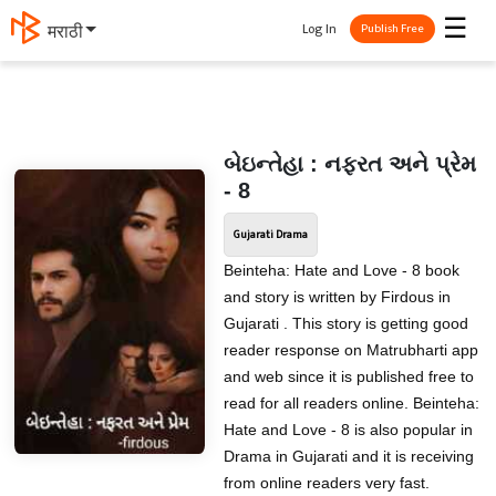
☰
Log In
मराठी
Publish Free
બેઇન્તેહા : નફરત અને પ્રેમ
- 8
Gujarati Drama
Beinteha: Hate and Love - 8 book
and story is written by Firdous in
Gujarati . This story is getting good
reader response on Matrubharti app
and web since it is published free to
read for all readers online. Beinteha:
Hate and Love - 8 is also popular in
Drama in Gujarati and it is receiving
from online readers very fast.