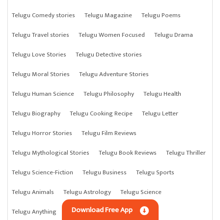
Telugu Comedy stories
Telugu Magazine
Telugu Poems
Telugu Travel stories
Telugu Women Focused
Telugu Drama
Telugu Love Stories
Telugu Detective stories
Telugu Moral Stories
Telugu Adventure Stories
Telugu Human Science
Telugu Philosophy
Telugu Health
Telugu Biography
Telugu Cooking Recipe
Telugu Letter
Telugu Horror Stories
Telugu Film Reviews
Telugu Mythological Stories
Telugu Book Reviews
Telugu Thriller
Telugu Science-Fiction
Telugu Business
Telugu Sports
Telugu Animals
Telugu Astrology
Telugu Science
Download Free App
Telugu Anything
Telugu Crime Stories