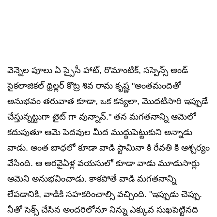
వెన్నెల పూలు ఏ స్పైసీ హాట్, రొమాంటిక్, సస్పెన్స్ అండ్
సైకలాజికల్ థ్రిల్లర్ కొట్ర శివ రామ కృష్ణ "అంతమందితో
అనుభవం తరువాత కూడా, ఒక కన్యలా, మొదటిసారి ఇప్పుడే
చేస్తున్నట్టుగా టైట్ గా వున్నావ్." తన మగతనాన్ని ఆమెలో
కదుపుతూ ఆమె పెదవుల మీద ముద్దుపెట్టుకుని అన్నాడు
వాడు. అంత బాధలో కూడా వాడి స్టామినా కి రేవతి కి ఆశ్చర్యం
వేసింది. ఆ అరవైఏళ్ల వయసులో కూడా వాడు మూడుసార్లు
ఆమెని అనుభవించాడు. కాకపోతే వాడి మగతనాన్ని
లేపడానికి, వాడికి సహకరించాల్సి వచ్చింది. "ఇప్పుడు చెప్పు.
నీతో సెక్స్ చేసిన అందరిలోనూ నిన్ను ఎక్కువ సుఖపెట్టినది