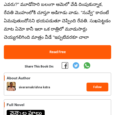
ఎవరు?" మూడోసారి బలంగా ఆమెలో వేడి దింపుకున్నాక,
రేవతి మొహంలోకి చూస్తూ అడిగాడు వాడు. "నువ్వే" కాదంటే
ఏమవుతుందోనని భయపడుతూ చెప్పింది రేవతి. సుఖపెట్టడం
మాట ఏమో కానీ ఇలా ఒక రాత్రిలో మూడుసార్లు
చెయ్యగలిగింది మాత్రం వీడే "ఇప్పటివరకూ చాలా
Read Free
Share This Book On:
About Author
Follow
sivaramakrishna kotra
Full Novel