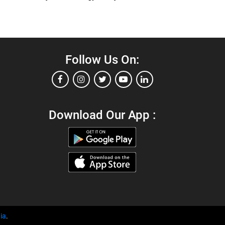
Follow Us On:
Download Our App :
ia
.