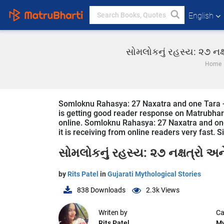
English
સોમલોકનું રહસ્ય: ૨૭ નક્
Home
Somloknu Rahasya: 27 Naxatra and one Tara - 1 
is getting good reader response on Matrubharti
online. Somloknu Rahasya: 27 Naxatra and one T
it is receiving from online readers very fast. S
સોમલોકનું રહસ્ય: ૨૭ નક્ષત્રો અન
by
Rits Patel
in
Gujarati Mythological Stories
838
Downloads
2.3k
Views
Writen by
Ca
Rits Patel
My