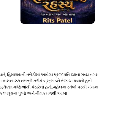
સવારે, હિમાલયની તળેટીમાં આવેલા પ્રજાપતિ દક્ષના ભવ્ય નગર
ાશના ૨૭ નક્ષત્રો તરીકે બ્રહ્માંડને તેજ આપવાની હતી—
સૂર્યકાંત મણિઓથી કંડારેલો હતો.મહેલના સ્તંભો પરથી ગંગાના
 કલ્પવૃક્ષના પુષ્પો અને નીલકમળથી આખા