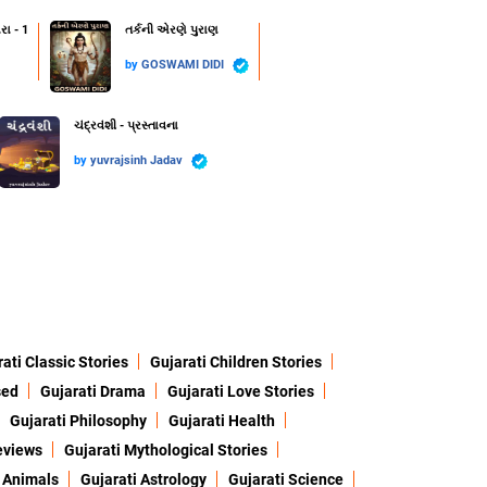
રા - 1
તર્કની એરણે પુરાણ
by
GOSWAMI DIDI
ચંદ્રવંશી - પ્રસ્તાવના
by
yuvrajsinh Jadav
ati Classic Stories
Gujarati Children Stories
sed
Gujarati Drama
Gujarati Love Stories
Gujarati Philosophy
Gujarati Health
eviews
Gujarati Mythological Stories
 Animals
Gujarati Astrology
Gujarati Science