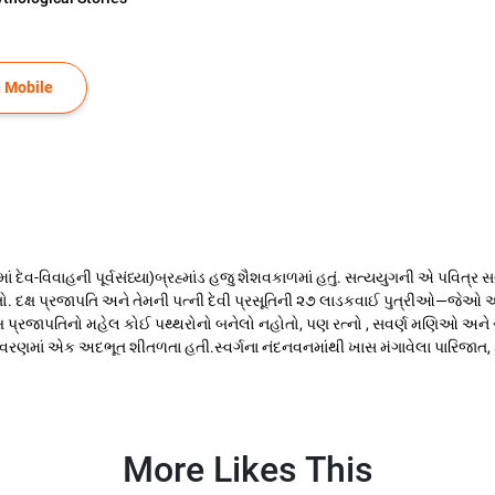
 Mobile
દેવ-વિવાહની પૂર્વસંધ્યા)બ્રહ્માંડ હજુ શૈશવકાળમાં હતું. સત્યયુગની એ પવિત્ર 
દક્ષ પ્રજાપતિ અને તેમની પત્ની દેવી પ્રસૂતિની ૨૭ લાડકવાઈ પુત્રીઓ—જેઓ આક
દક્ષ પ્રજાપતિનો મહેલ કોઈ પથ્થરોનો બનેલો નહોતો, પણ રત્નો , સવર્ણ મણિઓ અને 
તાવરણમાં એક અદભૂત શીતળતા હતી.સ્વર્ગના નંદનવનમાંથી ખાસ મંગાવેલા પારિજાત,
More Likes This