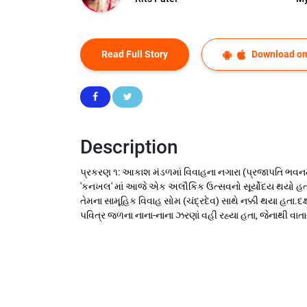
Read Full Story
Download on
Description
પ્રકરણ ૧: આકાશ મંડળમાં વિવાહના નગારા (પ્રજાપતિ ભવનમાં 
'કનખલ' માં આજે એક અલૌકિક ઉત્સવનો સૂર્યોદય થયો હતો. 
તેમના સામૂહિક વિવાહ સોમ (ચંદ્રદેવ) સાથે નક્કી થયા હતા.
પવિત્ર જળના નાના-નાના ઝરણાં વહી રહ્યા હતા, જેનાથી વા