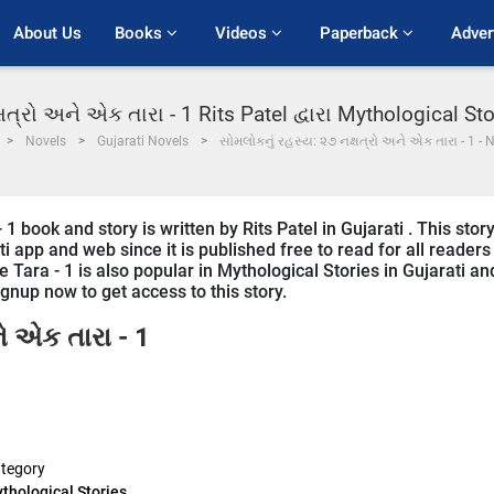
About Us
Books 
Videos 
Paperback 
Adver
ષત્રો અને એક તારા - 1 Rits Patel દ્વારા Mythological St
Novels
Gujarati Novels
સોમલોકનું રહસ્ય: ૨૭ નક્ષત્રો અને એક તારા - 1 - 
book and story is written by Rits Patel in Gujarati . This stor
 app and web since it is published free to read for all readers
ara - 1 is also popular in Mythological Stories in Gujarati an
ignup now to get access to this story.
ે એક તારા - 1
tegory
thological Stories