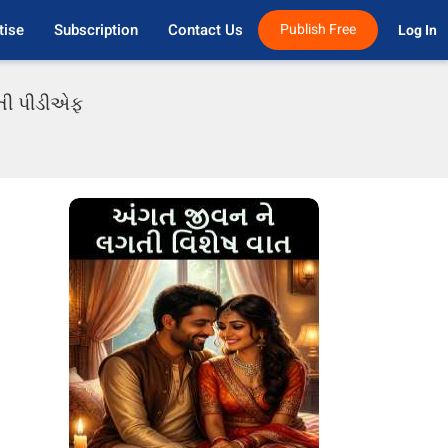
tise
Subscription
Contact Us
Publish Free
Log In 
ાતી પીડીએફ