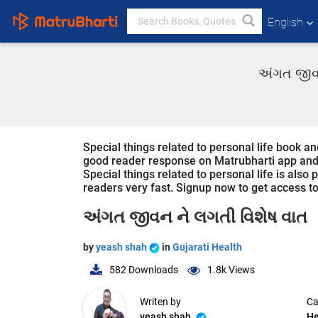
English
અંગત જીવન
Special things related to personal life book and
good reader response on Matrubharti app and we
Special things related to personal life is also 
readers very fast. Signup now to get access to 
અંગત જીવન ને લગતી વિશેષ વાત
by
yeash shah
in
Gujarati Health
582
Downloads
1.8k
Views
Writen by
Ca
yeash shah
He