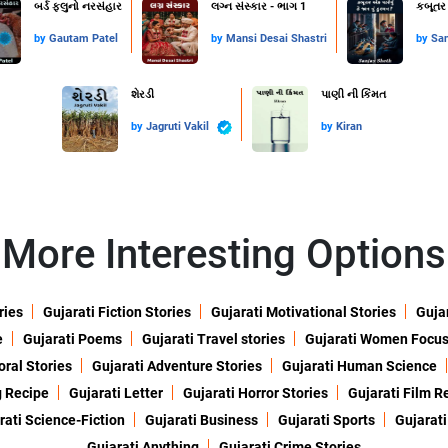
બર્ડ ફ્લુનો નરસંહાર
લગ્ન સંસ્કાર - ભાગ 1
કબૂતર 
by
Gautam Patel
by
Mansi Desai Shastri
by
San
શેરડી
પાણી ની કિંમત
by
Jagruti Vakil
by
Kiran
More Interesting Options
ries
Gujarati Fiction Stories
Gujarati Motivational Stories
Gujar
e
Gujarati Poems
Gujarati Travel stories
Gujarati Women Focu
oral Stories
Gujarati Adventure Stories
Gujarati Human Science
g Recipe
Gujarati Letter
Gujarati Horror Stories
Gujarati Film R
rati Science-Fiction
Gujarati Business
Gujarati Sports
Gujarati
Gujarati Anything
Gujarati Crime Stories