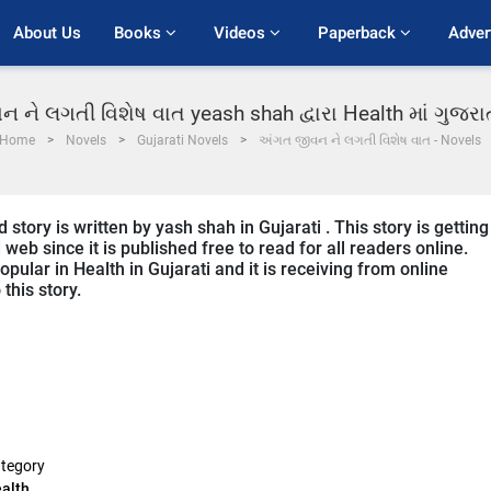
About Us
Books 
Videos 
Paperback 
Adver
 ને લગતી વિશેષ વાત yeash shah દ્વારા Health માં ગુજર
Home
Novels
Gujarati Novels
અંગત જીવન ને લગતી વિશેષ વાત - Novels
 story is written by yash shah in Gujarati . This story is getting
b since it is published free to read for all readers online.
popular in Health in Gujarati and it is receiving from online
this story.
tegory
alth