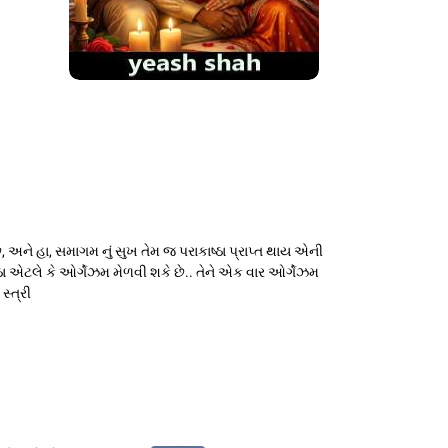
છે, અને હા, સમાગમ નું સુખ તેમ જ પરાકાષ્ઠા પ્રાપ્ત થાય એની
ઠા એટલે કે ઓર્ગેઝમ મેળવી શકે છે.. તેને એક વાર ઓર્ગેઝમ
સ્ત્રી