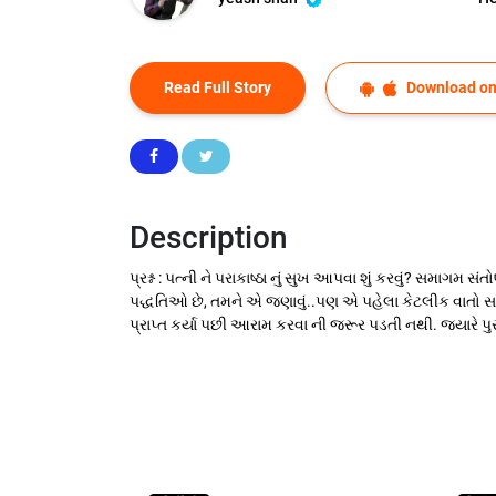
Read Full Story
Download on
Description
પ્રશ્ન : પત્ની ને પરાકાષ્ઠા નું સુખ આપવા શું કરવું? સમાગમ 
પદ્ધતિઓ છે, તમને એ જણાવું..પણ એ પહેલા કેટલીક વાતો સમજી
પ્રાપ્ત કર્યા પછી આરામ કરવા ની જરૂર પડતી નથી. જ્યારે પ