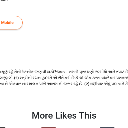
 Mobile
સંતોષપૂર્ણ રહે તેની ટેકનીક જણાવી શકો?જવાબ : તમારો પ્રશ્ન ઘણો જ સીધો અને સ્પષ્ટ 
 લો.(૧) સ્ત્રીની રચના કુદરતે એ રીતે કરી છે કે એ એક કરતા વધારે વાર પરાકાષ્
ુરુષ ને એકવાર ના સ્ખલન પછી આરામ ની જરૂર રહે છે. (૨) ઘણીવાર એવું પણ બને કે 
More Likes This