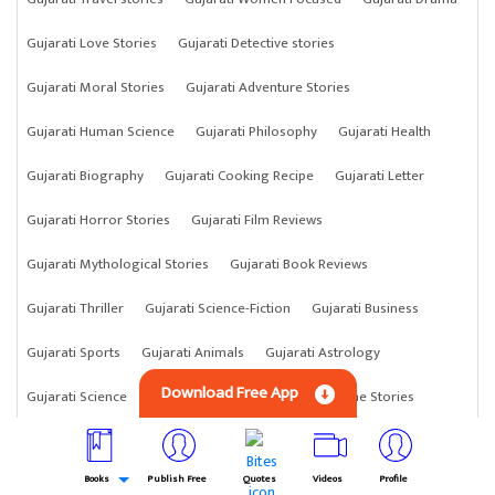
Gujarati Love Stories
Gujarati Detective stories
Gujarati Moral Stories
Gujarati Adventure Stories
Gujarati Human Science
Gujarati Philosophy
Gujarati Health
Gujarati Biography
Gujarati Cooking Recipe
Gujarati Letter
Gujarati Horror Stories
Gujarati Film Reviews
Gujarati Mythological Stories
Gujarati Book Reviews
Gujarati Thriller
Gujarati Science-Fiction
Gujarati Business
Gujarati Sports
Gujarati Animals
Gujarati Astrology
Download Free App
Gujarati Science
Gujarati Anything
Gujarati Crime Stories
Books
Publish Free
Quotes
Videos
Profile