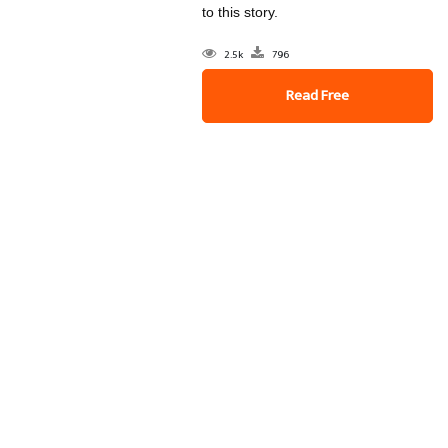
to this story.
2.5k
796
Read Free