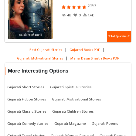
(292)
4k
0
1.4k
Total Episodes : 2
Best Gujarati Stories
|
Gujarati Books PDF
|
Gujarati Motivational Stories
|
Mansi Desai Shastri Books PDF
More Interesting Options
Gujarati Short Stories
Gujarati Spiritual Stories
Gujarati Fiction Stories
Gujarati Motivational Stories
Gujarati Classic Stories
Gujarati Children Stories
Gujarati Comedy stories
Gujarati Magazine
Gujarati Poems
Gujarati Travel stories
Gujarati Women Focused
Gujarati Drama