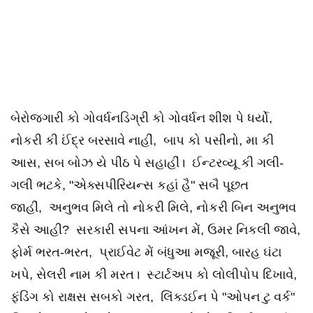
બેરોજગારી કો ગોવર્ધનડિગ્રી કો ગોવર્ધન શીશ પે ધર્યો,
નોકરી કી ઈંદ્ર બરસાવે નાહીં, બાપ કો પસીનો, મા કી
આસ, સબ બોઝ યે પીઠ પે સહાહીં। ઈન્ટરવ્યૂ કી ગલી-
ગલી ભટકે, "એક્સપીરિયન્સ કહાં હૈ" સબૈ પૂછત
જાહીં, અનુભવ મિલે તો નોકરી મિલે, નોકરી બિન અનુભવ
કૈસે આહી? સરકારી સપના આંખન મેં, ઉમર નિકલી જાવે,
ફોર્મ ભરત-ભરત, પ્રાઈવેટ મેં બંધુઆ મજૂરી, બારહ ઘંટા
ખપે, સેલરી નામ કી મરત। સ્ટાર્ટઅપ કો લોલીપોપ દિખાવે,
ફંડિંગ કો રાક્ષસ સબકો ગરત, લિંક્ડઈન પે "ઓપન ટુ વર્ક"