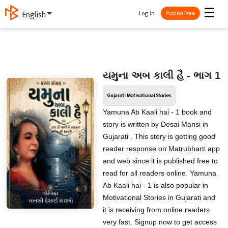
☰
Log In
English
Publish Free
યમુના અબ કાલી હૈ - ભાગ 1
Gujarati Motivational Stories
Yamuna Ab Kaali hai - 1 book and
story is written by Desai Mansi in
Gujarati . This story is getting good
reader response on Matrubharti app
and web since it is published free to
read for all readers online. Yamuna
Ab Kaali hai - 1 is also popular in
Motivational Stories in Gujarati and
it is receiving from online readers
very fast. Signup now to get access