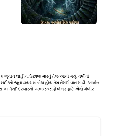
જુવાન લોહીના ઉછાળા મારતું તેજ આવી ગયું. વર્ષોની
ીઓ જૂના ડાયરામાં બેઠા હોય તેમ તેમણે વાત માંડી. આર્યન
 બેટા આર્યન!" દરબારનો અવાજ જાણે ભેખડ ફાટે એવો ગંભીર