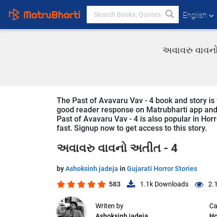
English
અવાવરુ વાવનો 
The Past of Avavaru Vav - 4 book and story is w
good reader response on Matrubharti app and we
Past of Avavaru Vav - 4 is also popular in Horr
fast. Signup now to get access to this story.
અવાવરુ વાવનો અતીત - 4
by
Ashoksinh jadeja
in
Gujarati Horror Stories
583
1.1k
Downloads
2.
Writen by
Ca
Ashoksinh jadeja
Ho