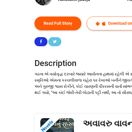
Read Full Story
Download on
Description
ગઢના એ વયોવૃદ્ધ દરબારે જ્યારે આર્યનના હાથમાં રહેલી એ
સ્મૃતિઓ એમના કરચલીવાળા ચહેરા પર રેખાઓ બનીને જીવતી થઈ
અને ગુરુજી શ્વાસ રોકીને, કોઈ ચારણની વીરરસની વાર્તા સા
થઈ ગયો, "આ કાંઈ જેવી-તેવી લોઢાની પટ્ટી નથી, આ તો સૌરાષ્ટ
અવાવરુ વાવ
Novels