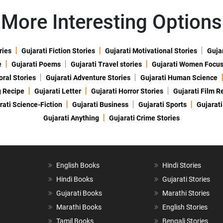
More Interesting Options
ries
Gujarati Fiction Stories
Gujarati Motivational Stories
Gujar
e
Gujarati Poems
Gujarati Travel stories
Gujarati Women Focu
oral Stories
Gujarati Adventure Stories
Gujarati Human Science
g Recipe
Gujarati Letter
Gujarati Horror Stories
Gujarati Film R
rati Science-Fiction
Gujarati Business
Gujarati Sports
Gujarati
Gujarati Anything
Gujarati Crime Stories
English Books
Hindi Stories
Hindi Books
Gujarati Stories
Gujarati Books
Marathi Stories
Marathi Books
English Stories
Tamil Books
Bengali Stories