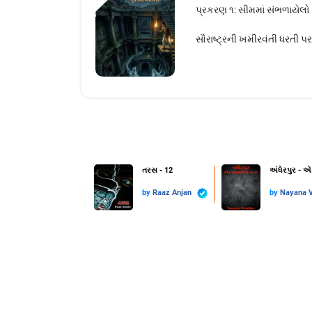
પ્રકરણ ૧: સીમમાં સંભળાયેલ
સૌરાષ્ટ્રની ખમીરવંતી ધરતી પર
તરસ - 12
અંધેરપુર - 
by
Raaz Anjan
by
Nayana V