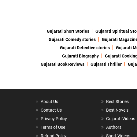
Gujarati Short Stories
Gujarati Spiritual Sto
Gujarati Comedy stories
Gujarati Magazin
Gujarati Detective stories
Gujarati M
Gujarati Biography
Gujarati Cookin
Gujarati Book Reviews
Gujarati Thriller
Guja
About Us
Best Stories
Contact Us
Best Novels
Privacy Policy
Gujarati Videos
Terms of Use
Authors
Refund Policy
Short Videos