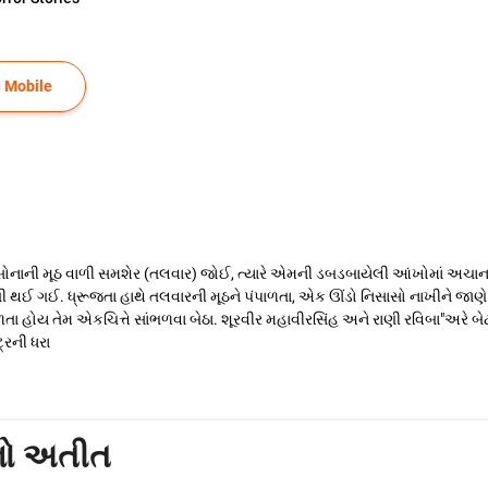
 Mobile
 સોનાની મૂઠ વાળી સમશેર (તલવાર) જોઈ, ત્યારે એમની ડબડબાયેલી આંખોમાં અચાનક 
 ગઈ. ધ્રૂજતા હાથે તલવારની મૂઠને પંપાળતા, એક ઊંડો નિસાસો નાખીને જાણે સદ
ંભળતા હોય તેમ એકચિત્તે સાંભળવા બેઠા. શૂરવીર મહાવીરસિંહ અને રાણી રવિબા"અરે
્રની ધરા
નો અતીત