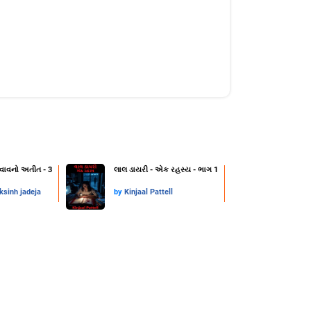
વાવનો અતીત - 3
લાલ ડાયરી - એક રહસ્ય - ભાગ 1
ksinh jadeja
by
Kinjaal Pattell