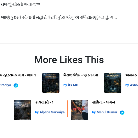
ો કાળજું ચીરતો અવાજ**
 જાણે કુદરતે સોનાની મહોરો વેરવી હોય એવું એ રળિયામણું ગામડું. ગ...
More Likes This
એક રહસ્યમય ગામ - ભાગ 1
વિરાજ પેલેસ - પ્રસ્તાવના
અવાવરુ 
iradiya
by
its MD
by
Asho
કાલરાત્રી - 1
સાથિયા - ભાગ-4
by
Alpaba Sarvaiya
by
Mehul Kumar