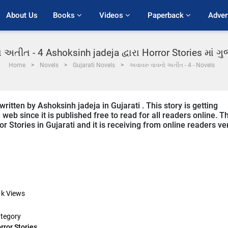
About Us
Books 
Videos 
Paperback 
Adver
અતીત - 4 Ashoksinh jadeja દ્વારા Horror Stories માં 
Home
Novels
Gujarati Novels
અવાવરુ વાવનો અતીત - 4 - Novels
ritten by Ashoksinh jadeja in Gujarati . This story is getting
b since it is published free to read for all readers online. T
or Stories in Gujarati and it is receiving from online readers ve
1k
Views
tegory
rror Stories