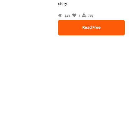
story.
2.3k
1
750
Read Free