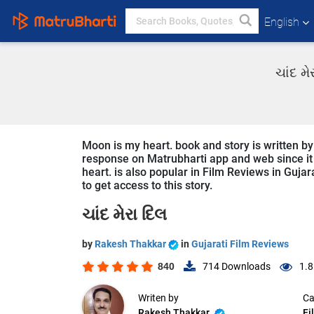
English
ચાંદ મ
Moon is my heart. book and story is written by
response on Matrubharti app and web since it i
heart. is also popular in Film Reviews in Gujar
to get access to this story.
ચાંદ મેરા દિલ
by
Rakesh Thakkar
in
Gujarati Film Reviews
840
714
Downloads
1.8
Writen by
Ca
Rakesh Thakkar
Fi