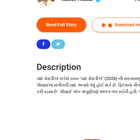
Read Full Story
Download on
Description
ચાંદ મેરા દિલ-રાકેશ ઠક્કર ‘ચાંદ મેરા દિલ’ (2026) ની સરખામ
'સૈયારા'ના સંગીતની યાદ અપાવે તેવું હોઈ શકે છે. ફિલ્મના ગ
કરી રહ્યા છે. ‘સૈયારા’ એક સંપૂર્ણપણે અલગ લવ સ્ટોરી હતી. 