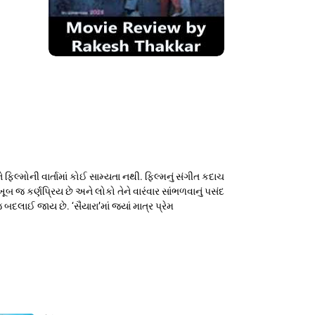
 ફિલ્મોની વાર્તામાં કોઈ સામ્યતા નથી. ફિલ્મનું સંગીત કદાચ
ૂબ જ કર્ણપ્રિય છે અને લોકો તેને વારંવાર સાંભળવાનું પસંદ
દલાઈ જાય છે. ‘સૈયારા’માં જ્યાં માત્ર પ્રેમ