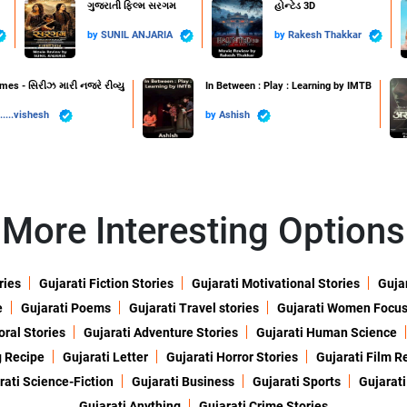
ગુજરાતી ફિલ્મ સરગમ
હોન્ટેડ 3D
by
SUNIL ANJARIA
by
Rakesh Thakkar
es - સિરીઝ મારી નજરે રીવ્યુ
In Between : Play : Learning by IMTB
....vishesh ️
by
Ashish
More Interesting Options
ries
Gujarati Fiction Stories
Gujarati Motivational Stories
Gujar
e
Gujarati Poems
Gujarati Travel stories
Gujarati Women Focu
oral Stories
Gujarati Adventure Stories
Gujarati Human Science
g Recipe
Gujarati Letter
Gujarati Horror Stories
Gujarati Film R
rati Science-Fiction
Gujarati Business
Gujarati Sports
Gujarati
Gujarati Anything
Gujarati Crime Stories