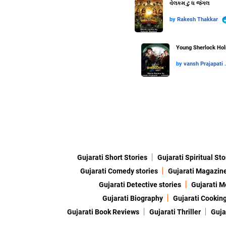
વેલકમ ટુ ધ જંગલ
by
Rakesh Thakkar
Young Sherlock Holm
by
vansh Prajapati ..
Gujarati Short Stories
Gujarati Spiritual Sto
Gujarati Comedy stories
Gujarati Magazin
Gujarati Detective stories
Gujarati M
Gujarati Biography
Gujarati Cookin
Gujarati Book Reviews
Gujarati Thriller
Guja