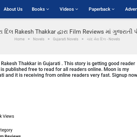
About Us
Books 
Videos 
Paperback 
Adver
ેરા દિલ Rakesh Thakkar દ્વારા Film Reviews માં ગુજરાતી
Home
Novels
Gujarati Novels
ચાંદ મેરા દિલ - Novels
 Rakesh Thakkar in Gujarati . This story is getting good reader
s published free to read for all readers online. Moon is my
ati and it is receiving from online readers very fast. Signup no
k
Views
tegory
lm Reviews