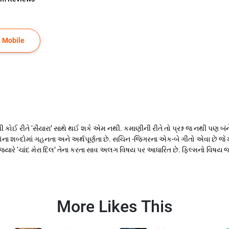
 Mobile
ણી કોઈ રીતે ‘સૈયારા’ સાથે થઈ શકે એમ નથી. કમાણીની રીતે તો પ્રશ્ન જ નથી પણ બંને
ીતોના શબ્દોમાં ગહનતા અને અર્થપૂર્ણતા છે. સચિન -જિગરના એક-બે ગીતો એવા છે જે ખ
જ્યારે ‘ચાંદ મેરા દિલ’ તેના કરતા સાવ અલગ વિષય પર આધારિત છે. ફિલ્મનો વિષય જ બ
More Likes This