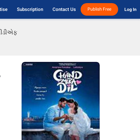
tise
Subscription
Contact Us
Publish Free
Log In 
 પીડીએફ
w