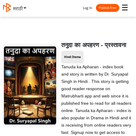
☰
Log In
मराठी
Publish Free
तनुदा का अपहरण - प्रस्तावना
Hindi Drama
Tanuda ka Apharan - index book
and story is written by Dr. Suryapal
Singh in Hindi . This story is getting
good reader response on
Matrubharti app and web since it is
published free to read for all readers
online. Tanuda ka Apharan - index is
also popular in Drama in Hindi and it
is receiving from online readers very
fast. Signup now to get access to