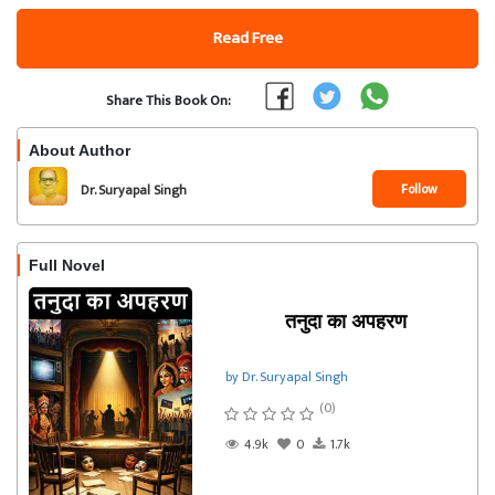
Read Free
Share This Book On:
About Author
Follow
Dr. Suryapal Singh
Full Novel
तनुदा का अपहरण
by Dr. Suryapal Singh
(0)
4.9k
0
1.7k