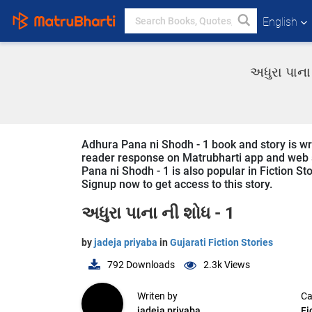
English
અધુરા પાના 
Adhura Pana ni Shodh - 1 book and story is writ
reader response on Matrubharti app and web sin
Pana ni Shodh - 1 is also popular in Fiction Sto
Signup now to get access to this story.
અધુરા પાના ની શોધ - 1
by
jadeja priyaba
in
Gujarati Fiction Stories
792
Downloads
2.3k
Views
Writen by
Ca
jadeja priyaba
Fi