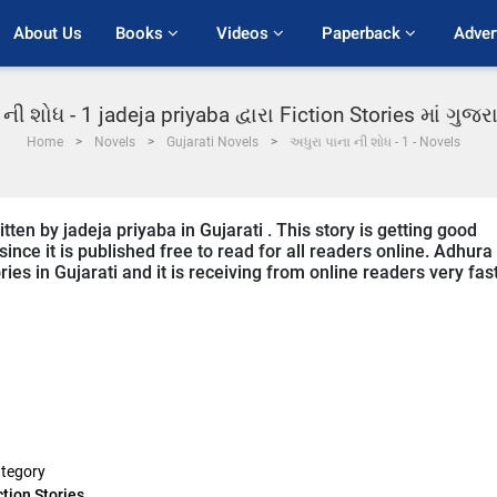
About Us
Books 
Videos 
Paperback 
Adver
ની શોધ - 1 jadeja priyaba દ્વારા Fiction Stories માં ગુ
Home
Novels
Gujarati Novels
અધુરા પાના ની શોધ - 1 - Novels
ten by jadeja priyaba in Gujarati . This story is getting good
ce it is published free to read for all readers online. Adhura
ries in Gujarati and it is receiving from online readers very fast
tegory
ction Stories