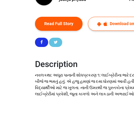
Read Full Story
Download on
Description
નવલકથા: અધૂરા પાનાની શોધપ્રકરણ ૧: લાઈબ્રેરીના ભારે દરવાજ
બીજે જ ભમતું હતું. એ હજુ હમણાં જ ૯મા ધોરણમાં આવી હતી
વિદ્યાર્થીઓ માટે જ ખુલતા. નાની ઉંમરથી જ પુસ્તકોના પ્ર
લાઈબ્રેરીમાં પ્રવેશી, જૂના કાગળો અને લાકડાની અભરાઈ