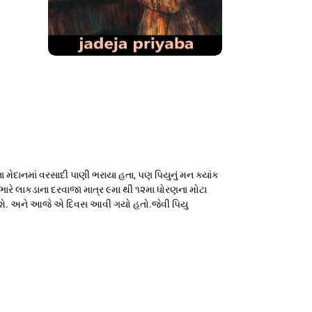
ા મેદાનમાં વરસાદી પાણી ભરાયા હતા, પણ પિયુનું મન ક્યાંક
ારે લાકડાના દરવાજા માત્ર ૯મા થી ૧૨મા ધોરણના મોટા
દર જશે. અને આજે એ દિવસ આવી ગયો હતો.જેવી પિયુ