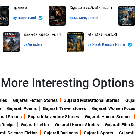
ભ્રમજાળ
બિહાઇન્ડ ધ સ્ક્રીનશોટ - Part 1
by
Rupen Patel
by
Dr. Shreya Patel
ઘોસ્ટ ઓફ કારગિલ - ભાગ 1
એક છોકરી નામે ચકી
by
Vir jadeja
by
Niyati Kapadia Nirjhar
More Interesting Options
ries
Gujarati Fiction Stories
Gujarati Motivational Stories
Gujar
e
Gujarati Poems
Gujarati Travel stories
Gujarati Women Focu
oral Stories
Gujarati Adventure Stories
Gujarati Human Science
g Recipe
Gujarati Letter
Gujarati Horror Stories
Gujarati Film R
rati Science-Fiction
Gujarati Business
Gujarati Sports
Gujarati