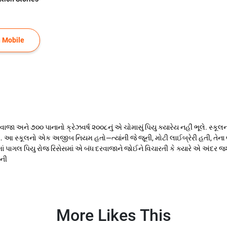
 Mobile
ા અને ૭૦૦ પાનાનો ક્રેઝવર્ષ ૨૦૦૮નું એ ચોમાસું પિયુ ક્યારેય નહીં ભૂલે. સ્કૂલન
. આ સ્કૂલનો એક અજીબ નિયમ હતો—ત્યાંની જે જૂની, મોટી લાઈબ્રેરી હતી, તેના ભ
ેમમાં પાગલ પિયુ રોજ રિસેસમાં એ બંધ દરવાજાને જોઈને વિચારતી કે ક્યારે એ અં
ઓની
More Likes This