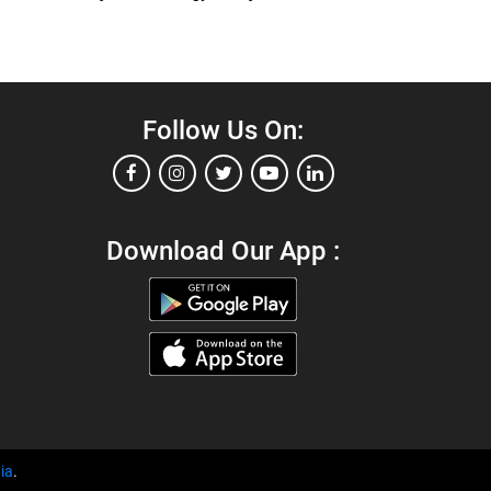
Follow Us On:
Download Our App :
ia
.