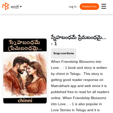
☰
Log In
मराठी
Publish Free
స్నేహబంధమే ప్రేమబంధమై...
- 1
Telugu Love Stories
When Friendship Blossoms into
Love... - 1 book and story is written
by chinni in Telugu . This story is
getting good reader response on
Matrubharti app and web since it is
published free to read for all readers
online. When Friendship Blossoms
into Love... - 1 is also popular in
Love Stories in Telugu and it is