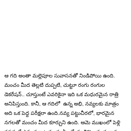
ఆ గది అంతా మల్లెపూల సువాసనతో నిండిపోయి ఉంది.
మంచం మీద తెల్లటి దుప్పటి, చుట్టూ రంగు రంగుల
డెకరేషన్.. చూస్తుంటే ఎవరికైనా ఇది ఒక మధురమైన రాత్రి
అనిపిస్తుంది. కానీ, ఆ గదిలో ఉన్న అభి, నవ్యలకు మాత్రం
అది ఒక పెద్ద పరీక్షలా ఉంది.నవ్య పట్టుచీరలో, భారమైన
నగలతో మంచం మీద కూర్చుని ఉంది. ఆమె ముఖంలో పెళ్లి