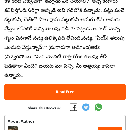
కళ కంటే ఎక్కువగా ‘ఇప్పుడు ఏం చేయాలి?’ అన్న కంగారు
కనిపిస్తోంది.సరిగ్గా అప్పుడే అభి గదిలోకి వచ్చాడు. పట్టు పంచె
కట్టుకుని, చేతిలో పాల గ్లాసు పట్టుకుని అడుగు తీసి అడుగు
వేస్తూ లోపలికి వచ్చి తలుపు గడియ పెట్టాడు.ఆ ‘టక్’ మన్న
శబ్దం వినగానే నవ్య ఉలిక్కిపడి లేచింది.నవ్య: “ఏయ్! తలుపు
ఎందుకు వేస్తున్నావ్?” (కంగారుగా అడిగింది)అభి:
(నివ్వెరపోయి) “మరి మొదటి రాత్రి రోజు తలుపు తీసి
పెడతారా ఏంటి? బయట మా పిన్ని, మీ అత్తయ్య కాపలా
ఉన్నారు..
Read Free
Share This Book On:
About Author