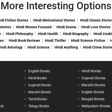
More Interesting Options
ndi Fiction Stories
Hindi Motivational Stories
Hindi Classic Storie
 stories
Hindi Women Focused
Hindi Drama
Hindi Love Stories
e
Hindi Philosophy
Hindi Health
Hindi Biography
Hindi Cook
ies
Hindi Book Reviews
Hindi Thriller
Hindi Science-Fiction
H
indi Astrology
Hindi Science
Hindi Anything
Hindi Crime Stori
English Books
Hindi Stories
Hindi Books
Gujarati Stories
Gujarati Books
Marathi Stories
Marathi Books
English Stories
Tamil Books
Bengali Stories
ack
Telugu Books
Malayalam Stories