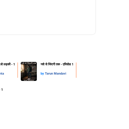
:वो लड़की - 1
नशे से जिंदगी तक - एपिसोड 1
nta
by
Tarun Mandavi
- 1