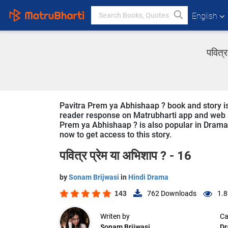
English
पवित्
Pavitra Prem ya Abhishaap ? book and story is 
reader response on Matrubharti app and web sin
Prem ya Abhishaap ? is also popular in Drama i
now to get access to this story.
पवित्र प्रेम या अभिशाप ? - 16
by
Sonam Brijwasi
in
Hindi Drama
143
762
Downloads
1.8
Writen by
Ca
Sonam Brijwasi
D