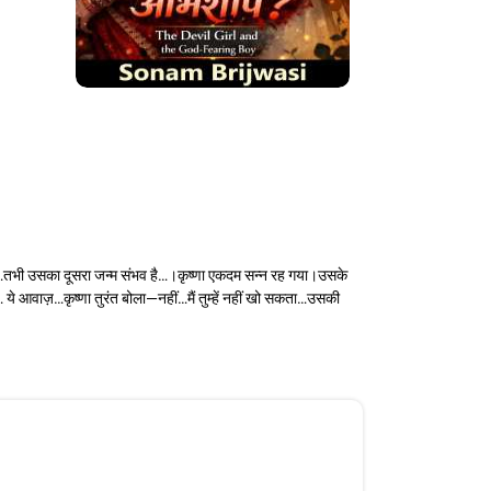
गा…तभी उसका दूसरा जन्म संभव है…।कृष्णा एकदम सन्न रह गया।उसके
… ये आवाज़…कृष्णा तुरंत बोला—नहीं…मैं तुम्हें नहीं खो सकता…उसकी