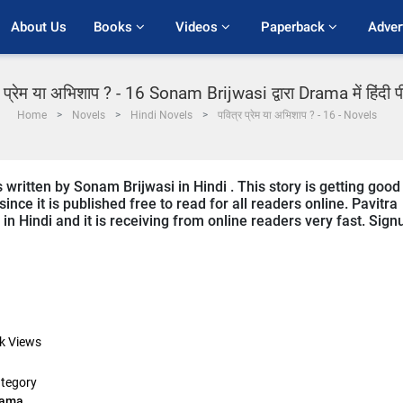
About Us
Books 
Videos 
Paperback 
Adver
र प्रेम या अभिशाप ? - 16 Sonam Brijwasi द्वारा Drama में हिंदी 
Home
Novels
Hindi Novels
पवित्र प्रेम या अभिशाप ? - 16 - Novels
written by Sonam Brijwasi in Hindi . This story is getting good
ce it is published free to read for all readers online. Pavitra
n Hindi and it is receiving from online readers very fast. Sign
k
Views
tegory
rama