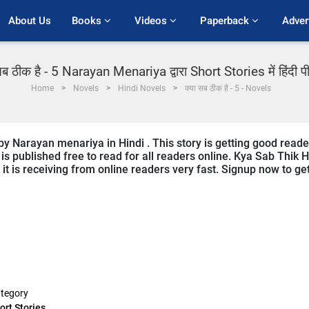
About Us
Books 
Videos 
Paperback 
Adver
सब ठीक है - 5 Narayan Menariya द्वारा Short Stories में हिंदी 
Home
Novels
Hindi Novels
क्या सब ठीक है - 5 - Novels
 by Narayan menariya in Hindi . This story is getting good reade
s published free to read for all readers online. Kya Sab Thik H
d it is receiving from online readers very fast. Signup now to ge
tegory
ort Stories