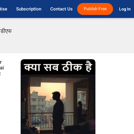
tise
Subscription
Contact Us
Publish Free
Log In 
पीडीएफ
r
ai
t