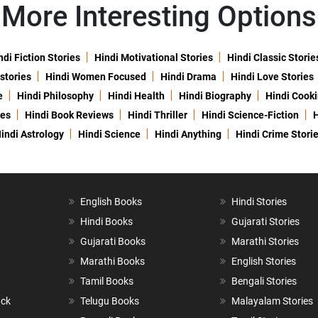
More Interesting Options
ndi Fiction Stories
Hindi Motivational Stories
Hindi Classic Storie
 stories
Hindi Women Focused
Hindi Drama
Hindi Love Stories
e
Hindi Philosophy
Hindi Health
Hindi Biography
Hindi Cook
ies
Hindi Book Reviews
Hindi Thriller
Hindi Science-Fiction
H
indi Astrology
Hindi Science
Hindi Anything
Hindi Crime Stori
English Books
Hindi Stories
Hindi Books
Gujarati Stories
Gujarati Books
Marathi Stories
Marathi Books
English Stories
Tamil Books
Bengali Stories
ack
Telugu Books
Malayalam Stories