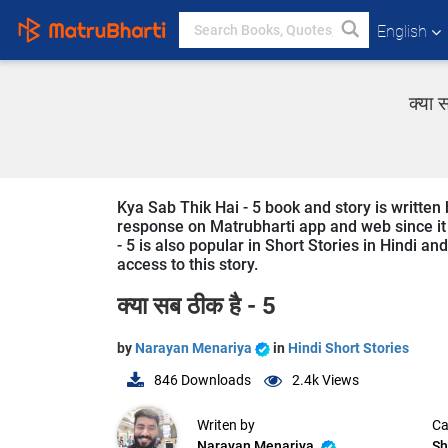
English
क्या 
Kya Sab Thik Hai - 5 book and story is written
response on Matrubharti app and web since it i
- 5 is also popular in Short Stories in Hindi an
access to this story.
क्या सब ठीक है - 5
by
Narayan Menariya
in
Hindi Short Stories
846
Downloads
2.4k
Views
Writen by
Ca
Narayan Menariya
Sh