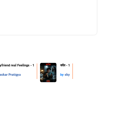
friend real Feelings - 1
कॉल - 1
skar Pratigya
by
sky