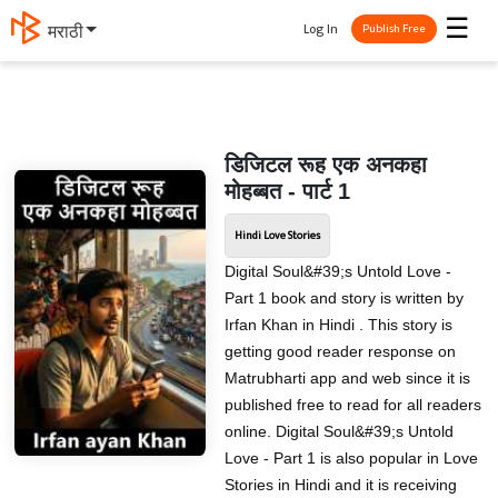
☰
Log In
मराठी
Publish Free
डिजिटल रूह एक अनकहा
मोहब्बत - पार्ट 1
Hindi Love Stories
Digital Soul&#39;s Untold Love -
Part 1 book and story is written by
Irfan Khan in Hindi . This story is
getting good reader response on
Matrubharti app and web since it is
published free to read for all readers
online. Digital Soul&#39;s Untold
Love - Part 1 is also popular in Love
Stories in Hindi and it is receiving