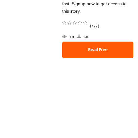
fast. Signup now to get access to
this story.
(722)
3.7k
1.4k
Read Free