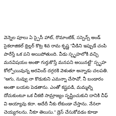
వెన్నెల పూలు ఏ స్పైసీ హాట్, రొమాంటిక్, సస్పెన్స్ అండ్
సైకలాజికల్ థ్రిల్లర్ కొట్ర శివ రామ కృష్ణ "వీడిని ఇప్పుడే చంపి
పారేస్తే ఒక పని అయిపోతుంది. వీడు స్పృహలోకి వచ్చి
మనవిషయం అంతా గుర్తుకొస్తే మనపని అయినట్టే" స్పృహ
కోల్పోయివున్న అరవింద్ దగ్గరకి వెళుతూ అన్నాడు చలపతి.
"ఆగు, నువ్వు నా కొడుకుని ఎమన్నా చేసావో, నీ బండారం
అంతా బయట పెడతాను. ఎంతో కష్టపడి, మమ్మల్ని
దోచుకుంటూ ఒక చీకటి సామ్రాజ్యం సృష్టించుకుని దానికి చీఫ్
వి అయ్యావు కదా. అదేదీ నీకు లేకుండా చేస్తాను. నేనలా
చెయ్యగలను. నీకూ తెలుసు." డ్రెస్ చేసుకోవడం కూడా