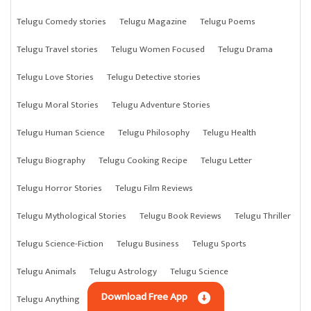
Telugu Comedy stories
Telugu Magazine
Telugu Poems
Telugu Travel stories
Telugu Women Focused
Telugu Drama
Telugu Love Stories
Telugu Detective stories
Telugu Moral Stories
Telugu Adventure Stories
Telugu Human Science
Telugu Philosophy
Telugu Health
Telugu Biography
Telugu Cooking Recipe
Telugu Letter
Telugu Horror Stories
Telugu Film Reviews
Telugu Mythological Stories
Telugu Book Reviews
Telugu Thriller
Telugu Science-Fiction
Telugu Business
Telugu Sports
Telugu Animals
Telugu Astrology
Telugu Science
Download Free App
Telugu Anything
Telugu Crime Stories