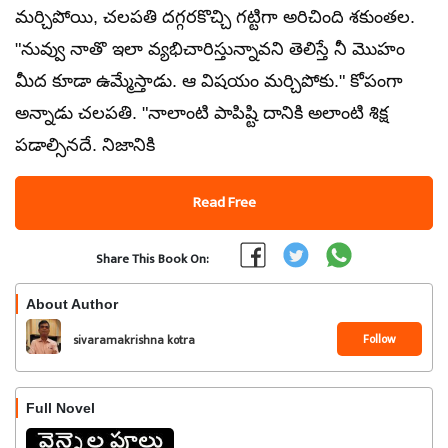
మర్చిపోయి, చలపతి దగ్గరకొచ్చి గట్టిగా అరిచింది శకుంతల.
"నువ్వు నాతొ ఇలా వ్యభిచారిస్తున్నావని తెలిస్తే నీ మొహం
మీద కూడా ఉమ్మేస్తాడు. ఆ విషయం మర్చిపోకు." కోపంగా
అన్నాడు చలపతి. "నాలాంటి పాపిష్టి దానికి అలాంటి శిక్ష
పడాల్సినదే. నిజానికి
Read Free
Share This Book On:
About Author
Follow
sivaramakrishna kotra
Full Novel