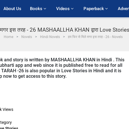
About Us
Books 
Videos 
Paperback 
Adver
े मगर इस तरह - 26 MASHAALLHA KHAN द्वारा Love Stories मे
Home
Novels
Hindi Novels
हम फिर से मिले मगर इस तरह - 26 - Novels
and story is written by MASHAALLHA KHAN in Hindi . This
bharti app and web since it is published free to read for all
RAH -26 is also popular in Love Stories in Hindi and it is
 now to get access to this story.
k
Views
tegory
ve Stories