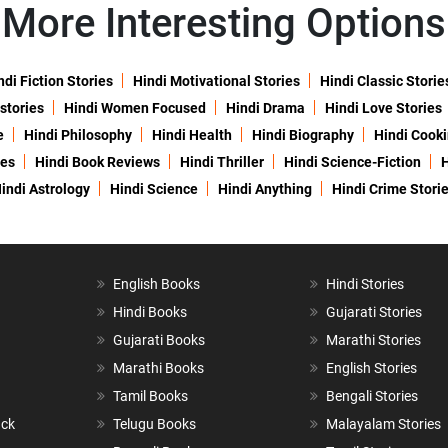
More Interesting Options
ndi Fiction Stories
Hindi Motivational Stories
Hindi Classic Storie
 stories
Hindi Women Focused
Hindi Drama
Hindi Love Stories
e
Hindi Philosophy
Hindi Health
Hindi Biography
Hindi Cook
ies
Hindi Book Reviews
Hindi Thriller
Hindi Science-Fiction
H
indi Astrology
Hindi Science
Hindi Anything
Hindi Crime Stori
English Books
Hindi Stories
Hindi Books
Gujarati Stories
Gujarati Books
Marathi Stories
Marathi Books
English Stories
Tamil Books
Bengali Stories
ack
Telugu Books
Malayalam Stories