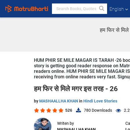
English
हम फिर से मिल
HUM PHIR SE MILE MAGAR IS TARAH -26 book 
story is getting good reader response on Matru
readers online. HUM PHIR SE MILE MAGAR IS TA
receiving from online readers very fast. Signup
हम फिर से मिले मगर इस तरह - 26
by
MASHAALLHA KHAN
in
Hindi Love Stories
526
780
Downloads
2.2
Writen by
Ca
MASHAALLHA KHAN
Lo