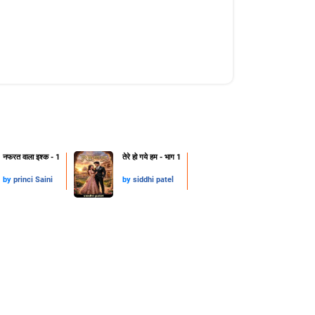
नफरत वाला इश्क - 1
तेरे हो गये हम - भाग 1
by
princi Saini
by
siddhi patel