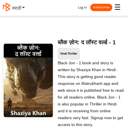
☰
Log In
मराठी
Publish Free
ब्लैक ज़ोन: द लॉस्ट वर्ल्ड - 1
Hindi Thriller
Black Jon - 1 book and story is
written by Shaziya Khan in Hindi .
This story is getting good reader
response on Matrubharti app and
web since it is published free to read
for all readers online. Black Jon - 1
is also popular in Thriller in Hindi
and it is receiving from online
readers very fast. Signup now to get
access to this story.