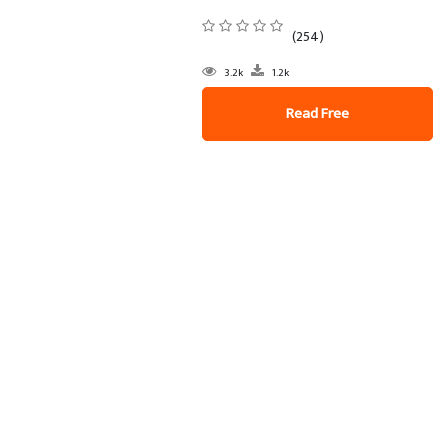
(254)
3.2k
1.2k
Read Free