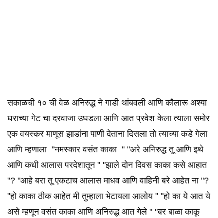
सकाळची १० ची वेळ अनिरुद्ध ने गाडी थांबवली आणि कौलारू अश्या
घराच्या गेट चा दरवाजा उघडला आणि आत प्रवेश केला त्याला समोर
एक वयस्कर माणूस झाडांना पाणी देताना दिसला तो त्याच्या कडे गेला
आणि म्हणाला "नमस्कार वसंत काका " "अरे अनिरुद्ध तू आणि इथे
आणि कधी आलास परदेशातून " "झाले दोन दिवस काका कसे आहात
"? "आहे बरा तू एकटाच आलास माधव आणि वाहिनी बरे आहेत ना "?
"हो काका ठीक आहेत मी तुम्हाला भेटायला आलोय " "हो का ये आत ये
असे म्हणून वसंत काका आणि अनिरुद्ध आत गेले " "बर बाळा काकू