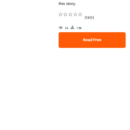
this story.
(140)
5k
1.9k
Read Free