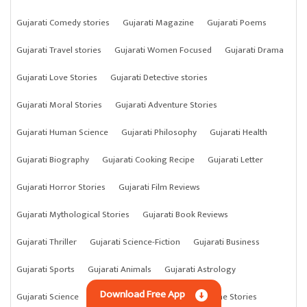
Gujarati Comedy stories
Gujarati Magazine
Gujarati Poems
Gujarati Travel stories
Gujarati Women Focused
Gujarati Drama
Gujarati Love Stories
Gujarati Detective stories
Gujarati Moral Stories
Gujarati Adventure Stories
Gujarati Human Science
Gujarati Philosophy
Gujarati Health
Gujarati Biography
Gujarati Cooking Recipe
Gujarati Letter
Gujarati Horror Stories
Gujarati Film Reviews
Gujarati Mythological Stories
Gujarati Book Reviews
Gujarati Thriller
Gujarati Science-Fiction
Gujarati Business
Gujarati Sports
Gujarati Animals
Gujarati Astrology
Download Free App
Gujarati Science
Gujarati Anything
Gujarati Crime Stories