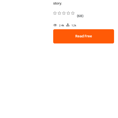
story.
(68)
2.4k
1.2k
Read Free