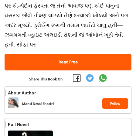
પર કી-ચેઈન ફેરવતા જ તેનો અવાજ પણ કોઈ ધાતુના
ઘસરકા જેવો તીક્ષ્ણ લાગ્યો.તેણે દરવાજો ખોલ્યો અને પગ
અંદર મૂક્યો. ડ્રોઈંગ રૂમની તમામ લાઈટો ચાલુ હતી—
ઝગમગતી વ્હાઇટ એલઇડી રોશની જે આંખોને ખૂંચે તેવી
હતી. સોફા પર
Read Free
Share This Book On:
About Author
Follow
Mansi Desai Shastri
Full Novel