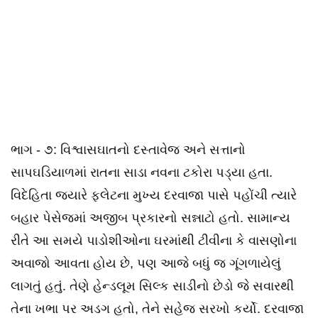
ભાગ - ૭: વિશ્વાસઘાતનો દસ્તાવેજ અને સત્તાનો
સાપઘડિયાળમાં રાતના સાડા નવના ટકોરા પડ્યા હતા.
વિદેહિતા જ્યારે ફ્લેટના મુખ્ય દરવાજા પાસે પહોંચી ત્યારે
બહાર પેસેજમાં અજીબ પ્રકારનો સન્નાટો હતો. સામાન્ય
રીતે આ સમયે પાડોશીઓના ઘરમાંથી ટીવીના કે વાસણોના
અવાજો આવતા હોય છે, પણ આજે બધું જ ગૂંગળાયેલું
લાગતું હતું. તેણે હેન્ડલૂમ સિલ્ક સાડીનો છેડો જે સવારથી
તેના ખભા પર અડગ હતો, તેને સહેજ સરખો કર્યો. દરવાજા