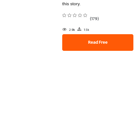
this story.
(179)
2.9k
1.5k
Read Free