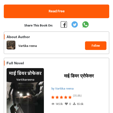
Read Free
Share This Book On:
About Author
Follow
Vartika reena
Full Novel
माई डियर प्रोफेसर
by Vartika reena
(35.8k)
145.1k
0
65.6k