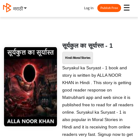
☰
Log In
मराठी
Publish Free
सूर्यकुल का सूर्यास्त - 1
Hindi Moral Stories
Suryakul ka Suryast - 1 book and
story is written by ALLA NOOR
KHAN in Hindi . This story is getting
good reader response on
Matrubharti app and web since it is
published free to read for all readers
online. Suryakul ka Suryast - 1 is
also popular in Moral Stories in
Hindi and it is receiving from online
readers very fast. Signup now to get