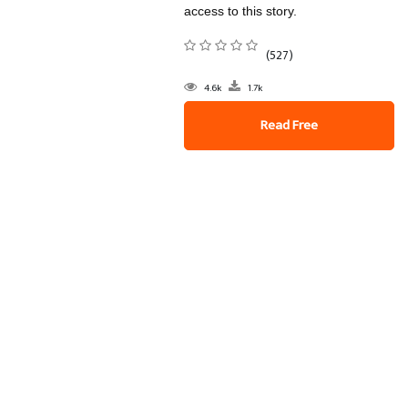
access to this story.
(527)
4.6k
1.7k
Read Free