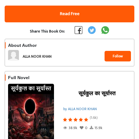
Read Free
Share This Book On:
About Author
Follow
ALLA NOOR KHAN
Full Novel
सूर्यकुल का सूर्यास्त
by ALLA NOOR KHAN
(1.6k)
38.9k
0
15.9k