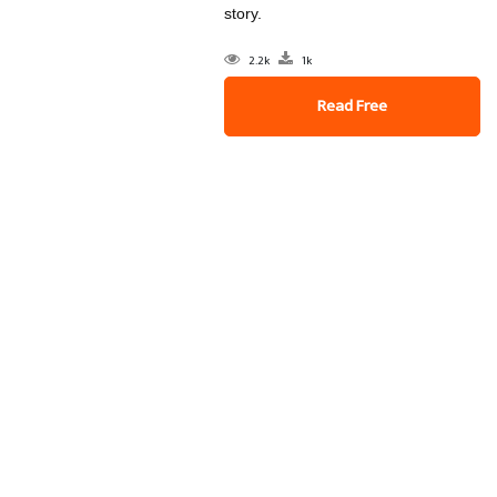
story.
2.2k
1k
Read Free