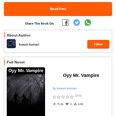
Read Free
Share This Book On:
About Author
Follow
kusum kumari
Full Novel
Oyy Mr. Vampire
by kusum kumari
(254)
15.6k
0
6.4k