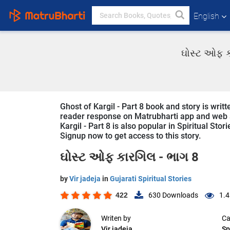
English
ઘોસ્ટ ઓફ કા
Ghost of Kargil - Part 8 book and story is writte
reader response on Matrubharti app and web sin
Kargil - Part 8 is also popular in Spiritual Stor
Signup now to get access to this story.
ઘોસ્ટ ઓફ કારગિલ - ભાગ 8
by
Vir jadeja
in
Gujarati Spiritual Stories
422
630
Downloads
1.4
Writen by
Ca
Vir jadeja
Sp