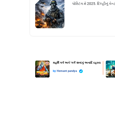
પોસ્ટિંગ મે 2025. દિલ્હીનું ક
મહર્ષિ ગર્ગ અને 'ગર્ગ' શબ્દનું અનાદિ રહસ્ય
by
Hemant pandya