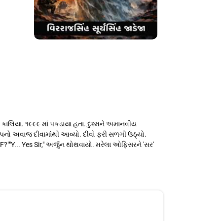
ાલિયા. ૧૯૯૯ માં પકડાયા હતા. દુશ્મને અમાનવીય
પનો અવાજ દીવામાંથી આવ્યો. દીવો ફરી સળગી ઉઠ્યો.
F?""Y... Yes Sir," અર્જુન થોથવાયો. મરેલા ઓફિસરને 'સર'