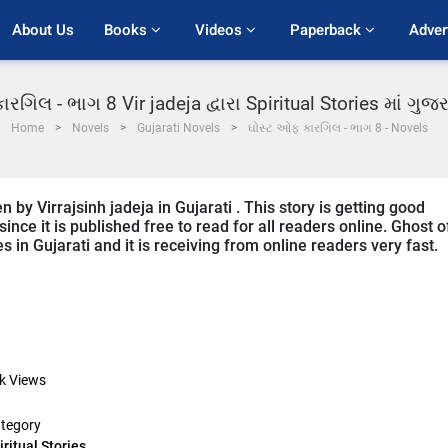
About Us
Books 
Videos 
Paperback 
Adver
રગિલ - ભાગ 8 Vir jadeja દ્વારા Spiritual Stories માં ગુ
Home
Novels
Gujarati Novels
ઘોસ્ટ ઓફ કારગિલ - ભાગ 8 - Novels
n by Virrajsinh jadeja in Gujarati . This story is getting good
ce it is published free to read for all readers online. Ghost o
ies in Gujarati and it is receiving from online readers very fast.
k
Views
tegory
iritual Stories