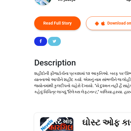
Read Full Story
Download on
Description
શહીદોની ફૌજટોર્ચના પ્રકાશમાં ૧૨ આકૃતિઓ. બરફ પર ઊભી.
યાતનાઓ આપીને શહીદ કર્યા. એમનું નામ સાંભળીને જ લોહી 
જ્યોતમાંથી કુલદીપનો ચહેરો દેખાયો. "યે દુશ્મન નહીં હૈં સ
કહેવું વિચિત્ર લાગ્યું."રિલેક્સ લેફ્ટનન્ટ," કાલિયા હસ્યા. હાસ
ઘોસ્ટ ઓફ ક
Novels