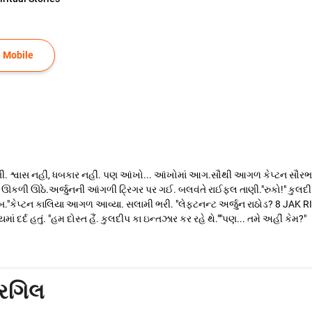
 Mobile
 શ્વાસ નહીં, ધબકાર નહીં. પણ આંખો... આંખોમાં આગ.સૌથી આગળ કેપ્ટન સૌરભ ક
ઊકળી ઊઠે.અર્જુનની આંગળી ટ્રિગર પર ગઈ. બલવંતે રાઈફલ તાણી."રુકો!" કુલદી
ાહેબ."કેપ્ટન કાલિયા આગળ આવ્યા. સલામી ભરી. "લેફ્ટનન્ટ અર્જુન રાઠોડ? 8 JAK RI
્યમાં દર્દ હતું. "હમ દોસ્ત હૈં. કુલદીપ કા ઇન્તઝાર કર રહે થે.""પણ... તમે અહીં કેમ?"
ારગિલ