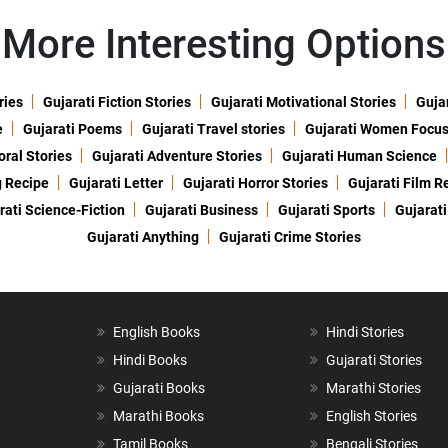
More Interesting Options
ries
Gujarati Fiction Stories
Gujarati Motivational Stories
Gujar
e
Gujarati Poems
Gujarati Travel stories
Gujarati Women Focu
oral Stories
Gujarati Adventure Stories
Gujarati Human Science
g Recipe
Gujarati Letter
Gujarati Horror Stories
Gujarati Film R
rati Science-Fiction
Gujarati Business
Gujarati Sports
Gujarati
Gujarati Anything
Gujarati Crime Stories
English Books
Hindi Stories
Hindi Books
Gujarati Stories
Gujarati Books
Marathi Stories
Marathi Books
English Stories
Tamil Books
Bengali Stories