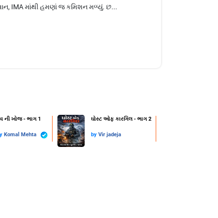
યુવાન, IMA માંથી હમણાં જ કમિશન મળ્યું. છ...
્વ ની ખોજ - ભાગ 1
ઘોસ્ટ ઓફ કારગિલ - ભાગ 2
by
Komal Mehta
by
Vir jadeja