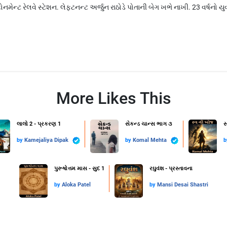
ેન્ટોનમેન્ટ રેલવે સ્ટેશન. લેફ્ટનન્ટ અર્જુન રાઠોડે પોતાની બેગ ખભે નાખી. 23 વર્ષનો 
More Likes This
લાલો 2 - પ્રકરણ 1
સેકન્ડ ચાન્સ ભાગ ૩
સ
by
Kamejaliya Dipak
by
Komal Mehta
પુરૂષોત્તમ માસ - સુદ 1
રઘુવંશ - પ્રસ્તાવના
by
Aloka Patel
by
Mansi Desai Shastri