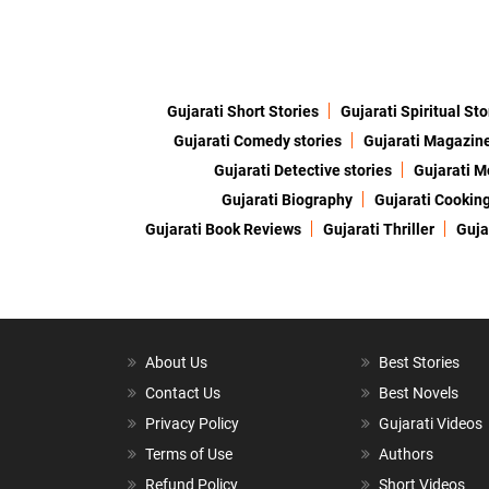
Gujarati Short Stories
Gujarati Spiritual Sto
Gujarati Comedy stories
Gujarati Magazin
Gujarati Detective stories
Gujarati M
Gujarati Biography
Gujarati Cookin
Gujarati Book Reviews
Gujarati Thriller
Guja
About Us
Best Stories
Contact Us
Best Novels
Privacy Policy
Gujarati Videos
Terms of Use
Authors
Refund Policy
Short Videos