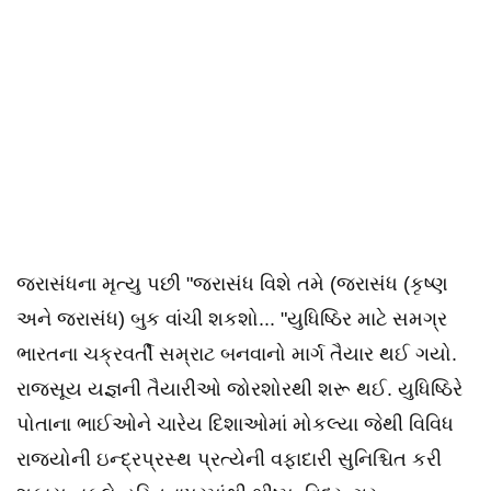
જરાસંધના મૃત્યુ પછી "જરાસંધ વિશે તમે (જરાસંધ (કૃષ્ણ
અને જરાસંધ) બુક વાંચી શકશો... "યુધિષ્ઠિર માટે સમગ્ર
ભારતના ચક્રવર્તી સમ્રાટ બનવાનો માર્ગ તૈયાર થઈ ગયો.
રાજસૂય યજ્ઞની તૈયારીઓ જોરશોરથી શરૂ થઈ. યુધિષ્ઠિરે
પોતાના ભાઈઓને ચારેય દિશાઓમાં મોકલ્યા જેથી વિવિધ
રાજ્યોની ઇન્દ્રપ્રસ્થ પ્રત્યેની વફાદારી સુનિશ્ચિત કરી