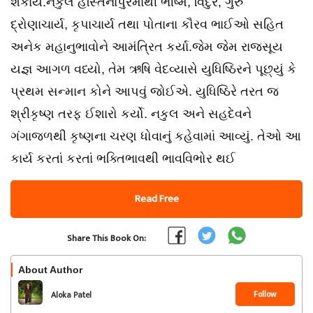
શકાય.નકુલે હસ્તિનાપુરમાંથી ભીષ્મ, વિદુર, ગુરુ
દ્રોણાચાર્ય, કૃપાચાર્ય તથા પોતાના કૌરવ ભાઈઓ સહિત
અનેક મહાનુભાવોને આમંત્રિત કર્યા.જેમ જેમ રાજસૂય
યજ્ઞ આગળ વધ્યો, તેમ ઋષિ વેદવ્યાસે યુધિષ્ઠિરને પૂછ્યું કે
પ્રથમ સન્માન કોને આપવું જોઈએ. યુધિષ્ઠિરે તરત જ
શ્રીકૃષ્ણ તરફ ઈશારો કર્યો. નકુલ અને સહદેવને
ગંગાજળથી કૃષ્ણના ચરણ ધોવાનું કહેવામાં આવ્યું. તેઓ આ
કાર્ય કરતાં કરતાં ભક્તિભાવથી ભાવવિભોર થઈ
Read Free
Share This Book On:
About Author
Follow
Aloka Patel