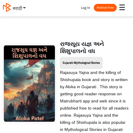
☰
Log In
मराठी
Publish Free
રાજસૂય યજ્ઞ અને
શિશુપાલનો વધ
Gujarati Mythological Stories
Rajasuya Yajna and the killing of
Shishupala book and story is written
by Aloka in Gujarati . This story is
getting good reader response on
Matrubharti app and web since it is
published free to read for all readers
online. Rajasuya Yajna and the
killing of Shishupala is also popular
in Mythological Stories in Gujarati