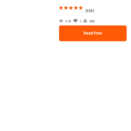
(326)
2.3k
1
660
Read Free