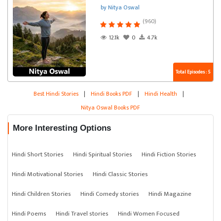
by Nitya Oswal
(960)
12.1k
0
4.7k
Total Episodes : 5
Best Hindi Stories
|
Hindi Books PDF
|
Hindi Health
|
Nitya Oswal Books PDF
More Interesting Options
Hindi Short Stories
Hindi Spiritual Stories
Hindi Fiction Stories
Hindi Motivational Stories
Hindi Classic Stories
Hindi Children Stories
Hindi Comedy stories
Hindi Magazine
Hindi Poems
Hindi Travel stories
Hindi Women Focused