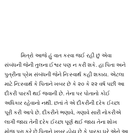
મિત્રો આજે હું વાત કરવા જઈ રહી છું એવા
સંબંધની જેની તુલના ઈશ્વર પણ ન કરી શકે. હા પિતા અને
પુત્રીના પ્રેમ સંબંધની જેને નિઃસ્વાર્થ કહી શકાય. એટલા
માટે નિ:સ્વાર્થ કે પિતાને ખબર છે કે ૨૦ કે ૨૨ વર્ષ પછી આ
દીકરી પારકી થઈ જવાની છે. તેના પર પોતાનો કોઈ
અધિકાર રહેવાનો નથી. છતાં તે એ દીકરીની દરેક ઈચ્છા
પૂરી કરી આપે છે. દીકરીને ભણાવે, ગણાવે સારી નોકરીએ
લાગી જાય તેની દરેક ઈચ્છા પૂર્ણ થઈ જાય તેના શોખ
મોજ પૂરા કરે છે.પિતાને ખબર હોય છે કે પારકા ઘરે એને આ