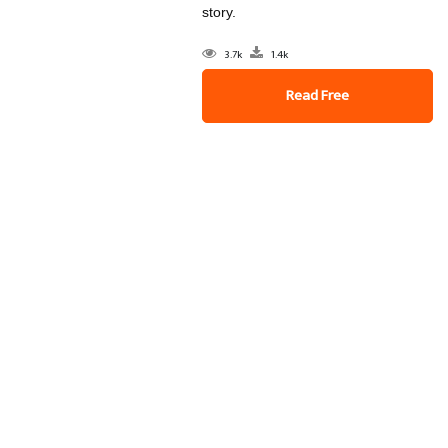
story.
3.7k
1.4k
Read Free