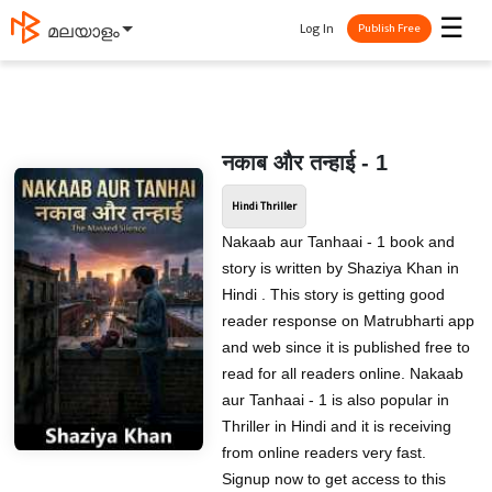
☰
Log In
മലയാളം
Publish Free
नकाब और तन्हाई - 1
Hindi Thriller
Nakaab aur Tanhaai - 1 book and
story is written by Shaziya Khan in
Hindi . This story is getting good
reader response on Matrubharti app
and web since it is published free to
read for all readers online. Nakaab
aur Tanhaai - 1 is also popular in
Thriller in Hindi and it is receiving
from online readers very fast.
Signup now to get access to this