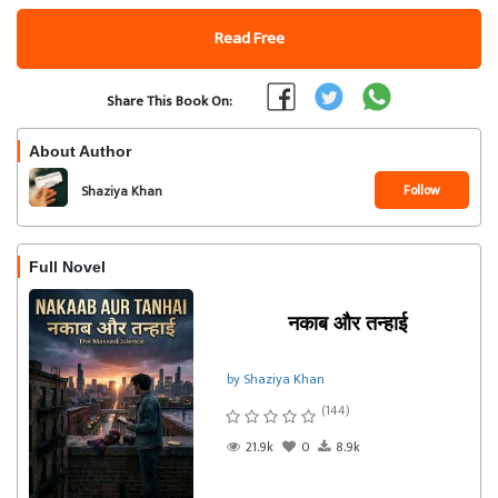
Read Free
Share This Book On:
About Author
Follow
Shaziya Khan
Full Novel
नकाब और तन्हाई
by Shaziya Khan
(144)
21.9k
0
8.9k