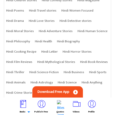
Hindi Children Stories
Hindi Comedy stories
Hindi Magazine
Hindi Poems
Hindi Travel stories
Hindi Women Focused
Hindi Drama
Hindi Love Stories
Hindi Detective stories
Hindi Moral Stories
Hindi Adventure Stories
Hindi Human Science
Hindi Philosophy
Hindi Health
Hindi Biography
Hindi Cooking Recipe
Hindi Letter
Hindi Horror Stories
Hindi Film Reviews
Hindi Mythological Stories
Hindi Book Reviews
Hindi Thriller
Hindi Science-Fiction
Hindi Business
Hindi Sports
Hindi Animals
Hindi Astrology
Hindi Science
Hindi Anything
Download Free App
Hindi Crime Stories
Books
Publish Free
Quotes
Videos
Profile