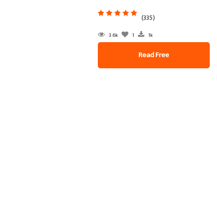
(335)
3.6k
1
1k
Read Free