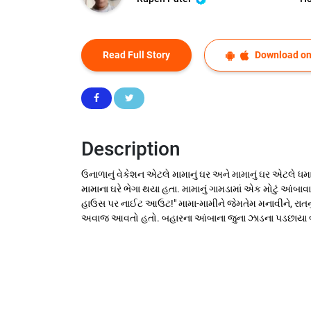
Read Full Story
Download on
Description
ઉનાળાનું વેકેશન એટલે મામાનું ઘર અને મામાનું ઘર એટલે ધ
મામાના ઘરે ભેગા થયા હતા. મામાનું ગામડામાં એક મોટું આંબા
હાઉસ પર નાઈટ આઉટ!" મામા-મામીને જેમતેમ મનાવીને, રાતનું
અવાજ આવતો હતો. બહારના આંબાના જુના ઝાડના પડછાયા બ