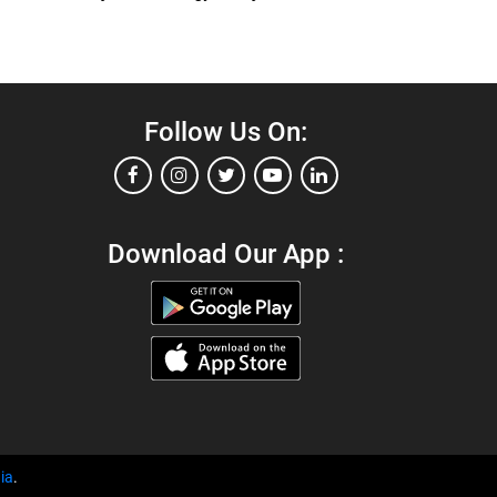
Follow Us On:
Download Our App :
ia
.