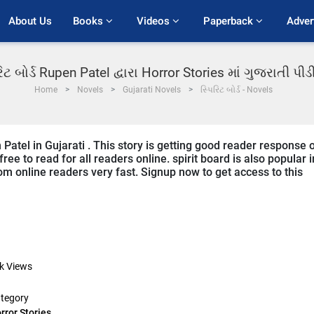
About Us
Books 
Videos 
Paperback 
Adver
રિટ બોર્ડ Rupen Patel દ્વારા Horror Stories માં ગુજરાતી પ
Home
Novels
Gujarati Novels
સ્પિરિટ બોર્ડ - Novels
 Patel in Gujarati . This story is getting good reader response 
ee to read for all readers online. spirit board is also popular i
from online readers very fast. Signup now to get access to this
k
Views
tegory
rror Stories