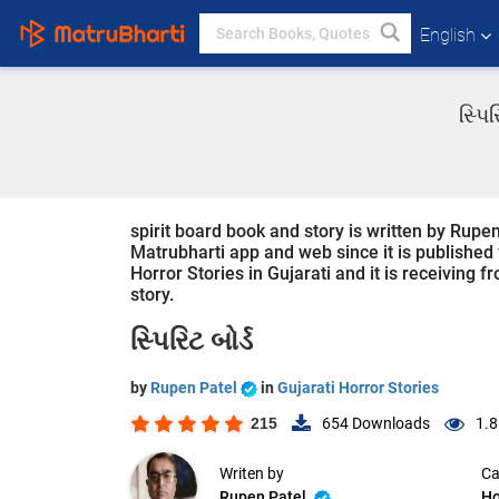
English
સ્પિ
spirit board book and story is written by Rupen
Matrubharti app and web since it is published fr
Horror Stories in Gujarati and it is receiving 
story.
સ્પિરિટ બોર્ડ
by
Rupen Patel
in
Gujarati Horror Stories
215
654
Downloads
1.8
Writen by
Ca
Rupen Patel
Ho