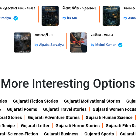
એક રહસ્યમય ગામ - ભાગ 1
વિરાજ પેલેસ - પ્રસ્તાવના
અવાવરુ 
iradiya
by
its MD
by
Asho
કાલરાત્રી - 1
સાથિયા - ભાગ-4
by
Alpaba Sarvaiya
by
Mehul Kumar
More Interesting Options
ries
Gujarati Fiction Stories
Gujarati Motivational Stories
Gujar
e
Gujarati Poems
Gujarati Travel stories
Gujarati Women Focu
oral Stories
Gujarati Adventure Stories
Gujarati Human Science
g Recipe
Gujarati Letter
Gujarati Horror Stories
Gujarati Film R
rati Science-Fiction
Gujarati Business
Gujarati Sports
Gujarati