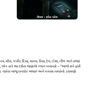
, મીરા, કબીર, દિયા, માનવ, રિયા, દેવ, ઈશા, નીલ અને રાજ)
ીને, એક રાતે આ દશેય જણાએ પ્લાન બનાવ્યો – "આજે રાતે ફાર્મ
. ચારેય બાજુ ઘનઘોર અંધારું અને નકામા તમરાંનો ડરામણો