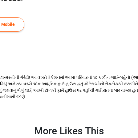
 Mobile
માલ-મસ્તીની ગેરંટી! આ વખતે વેકેશનમાં આખા પરિવારનાં ૧૦ કઝીન ભાઈ-બહેનો (આરવ
વાડિયું અને ત્યાં વચ્ચે એક આધુનિક ફાર્મ હાઉસ હતું.મોટેરાઓની રોકટોકથી કંટાળ
 જમવાનું ભેગું લઈ, આખી ટોળકી ફાર્મ હાઉસ પર પહોંચી ગઈ.રાતના બાર વાગ્યા હતા
ારીમાંથી જાણે
More Likes This