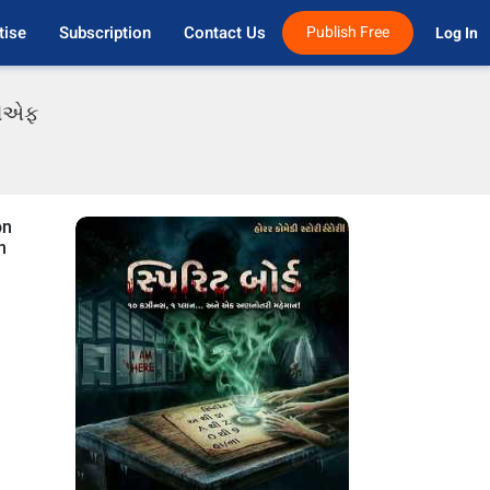
tise
Subscription
Contact Us
Publish Free
Log In 
ીડીએફ
on
n