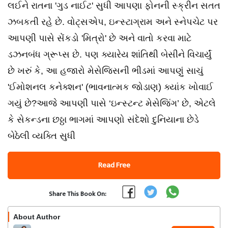
લઈને રાતના 'ગુડ નાઈટ' સુધી આપણા ફોનની સ્ક્રીન સતત
ઝબકતી રહે છે. વોટ્સએપ, ઇન્સ્ટાગ્રામ અને સ્નેપચેટ પર
આપણી પાસે સેંકડો 'મિત્રો' છે અને વાતો કરવા માટે
ડઝનબંધ ગ્રૂપ્સ છે. પણ ક્યારેય શાંતિથી બેસીને વિચાર્યું
છે ખરું કે, આ હજારો મેસેજિસની ભીડમાં આપણું સાચું
'ઈમોશનલ કનેક્શન' (ભાવનાત્મક જોડાણ) ક્યાંક ખોવાઈ
ગયું છે?આજે આપણી પાસે ‘ઇન્સ્ટન્ટ મેસેજિંગ’ છે, એટલે
કે સેકન્ડના છઠ્ઠા ભાગમાં આપણો સંદેશો દુનિયાના છેડે
બેઠેલી વ્યક્તિ સુધી
Read Free
Share This Book On:
About Author