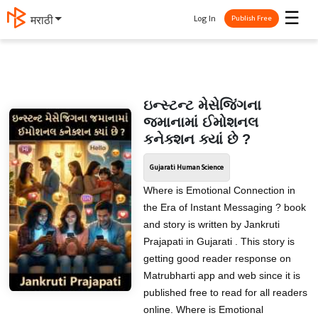
☰
Log In
मराठी
Publish Free
ઇન્સ્ટન્ટ મેસેજિંગના
જમાનામાં ઈમોશનલ
કનેક્શન ક્યાં છે ?
Gujarati Human Science
Where is Emotional Connection in
the Era of Instant Messaging ? book
and story is written by Jankruti
Prajapati in Gujarati . This story is
getting good reader response on
Matrubharti app and web since it is
published free to read for all readers
online. Where is Emotional