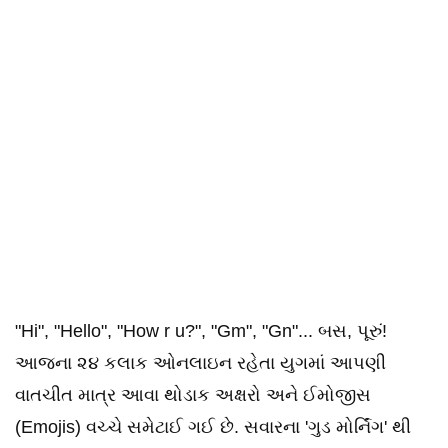
"Hi", "Hello", "How r u?", "Gm", "Gn"... બસ, પૂરું!
આજના ૨૪ કલાક ઓનલાઇન રહેતા યુગમાં આપણી
વાતચીત માત્ર આવા થોડાક અક્ષરો અને ઈમોજીસ
(Emojis) વચ્ચે સમેટાઈ ગઈ છે. સવારના 'ગુડ મોર્નિંગ' થી