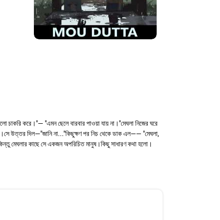
ালো চাকরি করে।"— "এমন ছেলে বারবার পাওয়া যায় না।"মেঘলা নিজের ঘরে
ে উত্তর দিল—"জানি না..."কিছুক্ষণ পর নিচ থেকে ডাক এল—— "মেঘলা,
িন্তু মেঘলার কাছে সে একজন অপরিচিত মানুষ।কিছু সাধারণ কথা হলো।