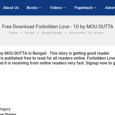
About Us
Books 
Videos 
Paperback 
Adver
Free Download Forbidden Love - 10 by MOU DUTTA
Home
Novels
Bengali Novels
নিষিদ্ধ ভালোবাসা - 10 - Novels
 by MOU DUTTA in Bengali . This story is getting good reader
s published free to read for all readers online. Forbidden Love
nd it is receiving from online readers very fast. Signup now to 
tegory
ve Stories