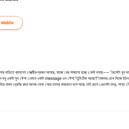
 Mobile
ঘলার বাড়িতে ব্যস্ততা।আত্মীয়-স্বজন আসছে, যাচ্ছে।ঘর সাজানো হচ্ছে।কেউ বলছে—— "ছেলেটা খুব ভ
 মনে শুধু একটা মুখ।ঈশা।ফোনে একটা message এল।ঈশা:"তুমি ঠিক আছো?"মেঘলার চোখ ভিজে উঠল।স
দিয়ে নামল।ড্রয়িং রুমে অনেক লোক।আর তাদের মাঝখানে বসে আছে সেই ছেলে।ছেলেটা ভদ্র, শান্ত।ক