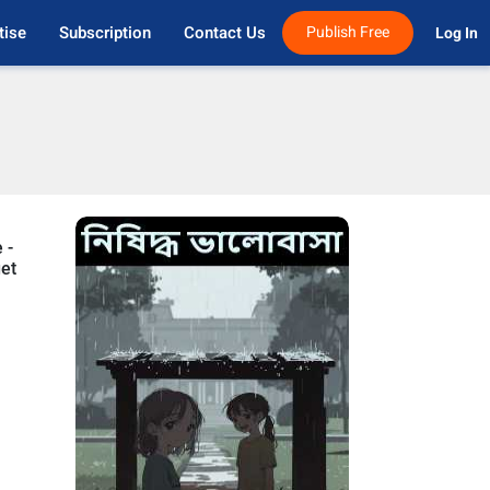
tise
Subscription
Contact Us
Publish Free
Log In 
 -
get