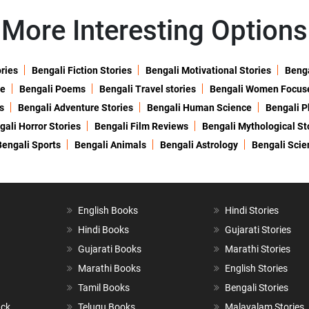
More Interesting Options
ories
Bengali Fiction Stories
Bengali Motivational Stories
Benga
ne
Bengali Poems
Bengali Travel stories
Bengali Women Focus
s
Bengali Adventure Stories
Bengali Human Science
Bengali P
gali Horror Stories
Bengali Film Reviews
Bengali Mythological St
Bengali Sports
Bengali Animals
Bengali Astrology
Bengali Scie
English Books
Hindi Stories
Hindi Books
Gujarati Stories
Gujarati Books
Marathi Stories
Marathi Books
English Stories
Tamil Books
Bengali Stories
ack
Telugu Books
Malayalam Stories