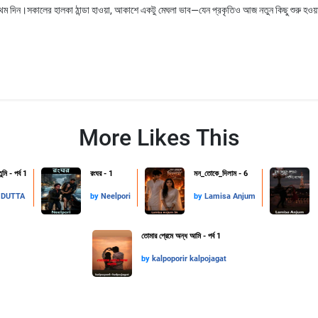
থম দিন।সকালের হালকা ঠান্ডা হাওয়া, আকাশে একটু মেঘলা ভাব—যেন প্রকৃতিও আজ নতুন কিছু শুরু হওয়া
More Likes This
ুমি - পর্ব 1
রংঘর - 1
মন_তোকে_দিলাম - 6
 DUTTA
by
Neelpori
by
Lamisa Anjum
তোমার প্রেমে অন্ধ আমি - পর্ব 1
by
kalpoporir kalpojagat