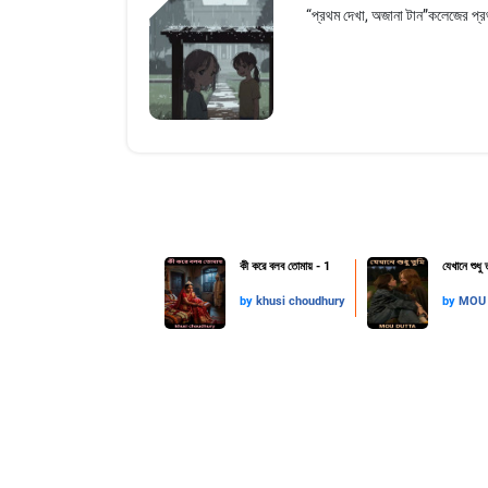
“প্রথম দেখা, অজানা টান”কলেজের প্র
কী করে বলব তোমায় - 1
যেখানে শুধু ত
by
khusi choudhury
by
MOU