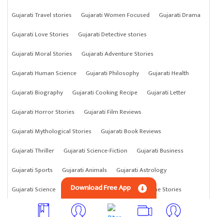
Gujarati Travel stories
Gujarati Women Focused
Gujarati Drama
Gujarati Love Stories
Gujarati Detective stories
Gujarati Moral Stories
Gujarati Adventure Stories
Gujarati Human Science
Gujarati Philosophy
Gujarati Health
Gujarati Biography
Gujarati Cooking Recipe
Gujarati Letter
Gujarati Horror Stories
Gujarati Film Reviews
Gujarati Mythological Stories
Gujarati Book Reviews
Gujarati Thriller
Gujarati Science-Fiction
Gujarati Business
Gujarati Sports
Gujarati Animals
Gujarati Astrology
Download Free App
Gujarati Science
Gujarati Anything
Gujarati Crime Stories