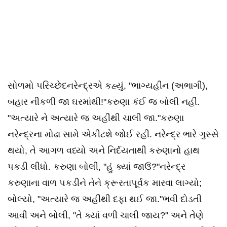
સોળમો પરિચ્છેદ​નરેન્દ્રએ કહ્યું, "ભાગ્યહીન (અભાગી),
બહાર નીકળી જા ઘરમાંથી!"​કરુણા કંઈ જ બોલી નહીં.​
"અત્યારે ને અત્યારે જ અહીંથી ચાલી જા."​કરુણા
નરેન્દ્રના મોઢા સામે એકીટશે જોઈ રહી. નરેન્દ્ર ભારે ગુસ્સે
થયો, તે આગળ વધ્યો અને નિર્દયતાથી કરુણાનો હાથ
પકડી લીધો. કરુણા બોલી, "હું ક્યાં જાઉં?"​નરેન્દ્ર
કરુણાના વાળ પકડીને તેને ક્રૂરતાપૂર્વક મારવા લાગ્યો;
બોલ્યો, "અત્યારે જ અહીંથી દફા થઈ જા."​ભવી દોડતી
આવી અને બોલી, "તે ક્યાં વળી ચાલી જાય?" અને તેણે