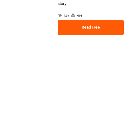
story.
1.6k
668
Read Free