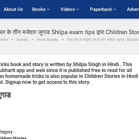
About Us
Books 
Videos 
Paperback 
Adver
 घर के तीन मजेदार जुगाड Shilpa exam tips द्वारा Children Stori
Home
Novels
Hindi Novels
बिना लैब के साइंस: घर के तीन मजेदार जुगाड - Novels
ks book and story is written by Shilpa Singh in Hindi . This
bharti app and web since it is published free to read for all
un homemade tricks is also popular in Children Stories in Hindi
st. Signup now to get access to this story.
ुगाड
tegory
ildren Stories