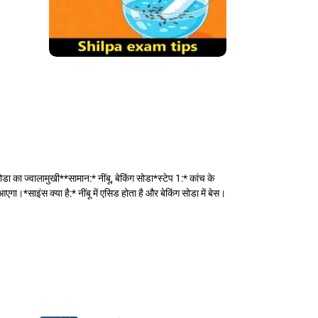
 सोडा का ज्वालामुखी**सामान:* नींबू, बेकिंग सोडा*स्टेप 1:* कांच के
ा।*साइंस क्या है:* नींबू में एसिड होता है और बेकिंग सोडा में बेस।