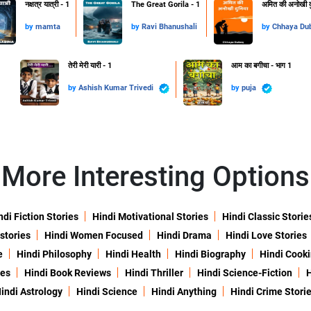
​नक्षत्र यात्री - 1
The Great Gorila - 1
अमित की अनोखी दु
by
mamta
by
Ravi Bhanushali
by
Chhaya Du
तेरी मेरी यारी - 1
आम का बगीचा - भाग 1
by
Ashish Kumar Trivedi
by
puja
More Interesting Options
ndi Fiction Stories
Hindi Motivational Stories
Hindi Classic Storie
 stories
Hindi Women Focused
Hindi Drama
Hindi Love Stories
e
Hindi Philosophy
Hindi Health
Hindi Biography
Hindi Cook
ies
Hindi Book Reviews
Hindi Thriller
Hindi Science-Fiction
H
indi Astrology
Hindi Science
Hindi Anything
Hindi Crime Stori