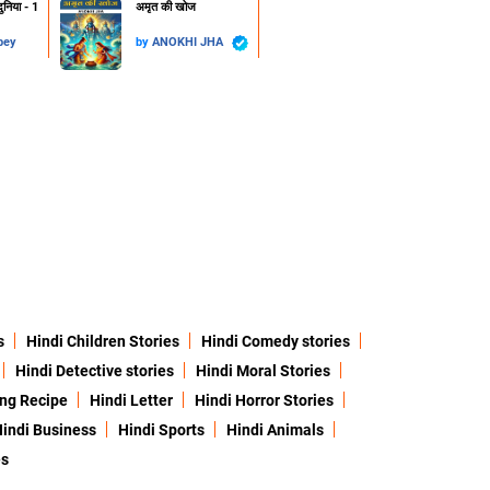
निया - 1
अमृत की खोज
bey
by
ANOKHI JHA
s
Hindi Children Stories
Hindi Comedy stories
Hindi Detective stories
Hindi Moral Stories
ing Recipe
Hindi Letter
Hindi Horror Stories
indi Business
Hindi Sports
Hindi Animals
es