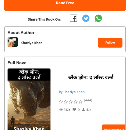
Read Free
Share This Book On:
About Author
Follow
Shaziya Khan
Full Novel
ब्लैक ज़ोन: द लॉस्ट वर्ल्ड
by Shaziya Khan
(444)
13.1k
0
5.1k