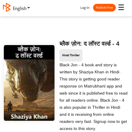
☰
Log In
English
Publish Free
ब्लैक ज़ोन: द लॉस्ट वर्ल्ड - 4
Hindi Thriller
Black Jon - 4 book and story is
written by Shaziya Khan in Hindi .
This story is getting good reader
response on Matrubharti app and
web since it is published free to read
for all readers online. Black Jon - 4
is also popular in Thriller in Hindi
and it is receiving from online
readers very fast. Signup now to get
access to this story.