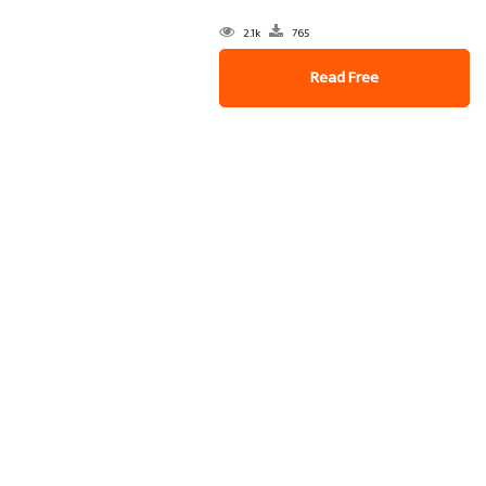
2.1k
765
Read Free