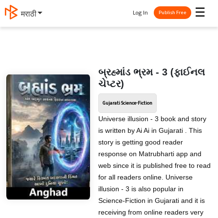
☰
Log In
मराठी
Publish Free
બ્રહ્માંડ ભ્રમ - 3 (ફાઈનલ
ચેપ્ટર)
Gujarati Science-Fiction
Universe illusion - 3 book and story
is written by Ai Ai in Gujarati . This
story is getting good reader
response on Matrubharti app and
web since it is published free to read
for all readers online. Universe
illusion - 3 is also popular in
Science-Fiction in Gujarati and it is
receiving from online readers very