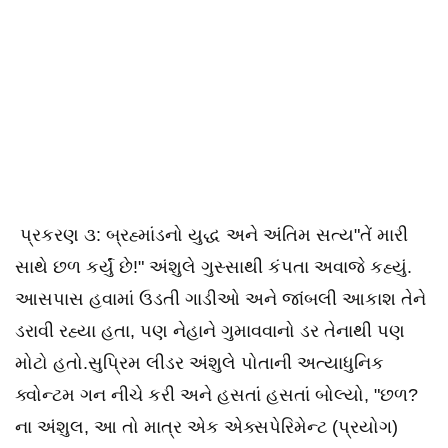
પ્રકરણ ૩: બ્રહ્માંડનો યુદ્ધ અને અંતિમ સત્ય"તેં મારી
સાથે છળ કર્યું છે!" અંશુલે ગુસ્સાથી કંપતા અવાજે કહ્યું.
આસપાસ હવામાં ઉડતી ગાડીઓ અને જાંબલી આકાશ તેને
ડરાવી રહ્યા હતા, પણ નેહાને ગુમાવવાનો ડર તેનાથી પણ
મોટો હતો.સુપ્રિમ લીડર અંશુલે પોતાની અત્યાધુનિક
ક્વોન્ટમ ગન નીચે કરી અને હસતાં હસતાં બોલ્યો, "છળ?
ના અંશુલ, આ તો માત્ર એક એક્સપેરિમેન્ટ (પ્રયોગ)