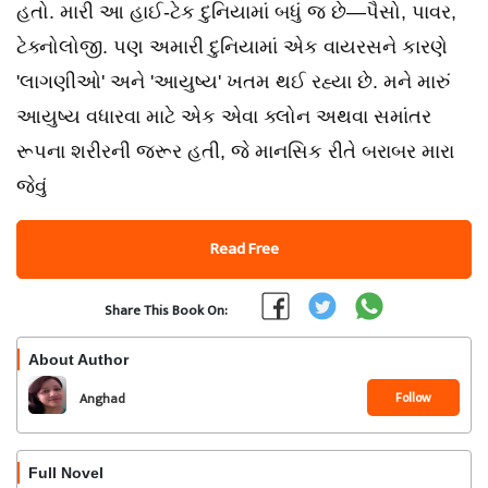
હતો. મારી આ હાઈ-ટેક દુનિયામાં બધું જ છે—પૈસો, પાવર,
ટેક્નોલોજી. પણ અમારી દુનિયામાં એક વાયરસને કારણે
'લાગણીઓ' અને 'આયુષ્ય' ખતમ થઈ રહ્યા છે. મને મારું
આયુષ્ય વધારવા માટે એક એવા ક્લોન અથવા સમાંતર
રૂપના શરીરની જરૂર હતી, જે માનસિક રીતે બરાબર મારા
જેવું
Read Free
Share This Book On:
About Author
Follow
Anghad
Full Novel