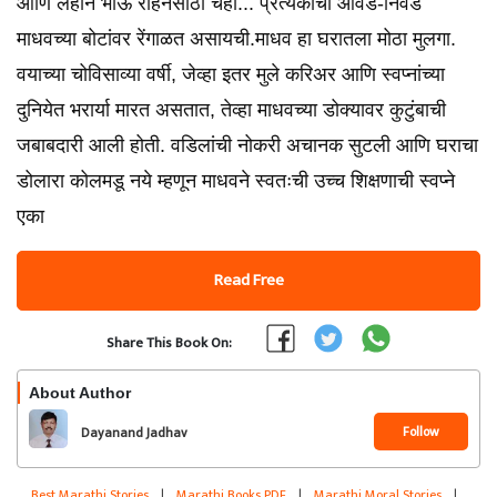
आणि लहान भाऊ रोहनसाठी चहा... प्रत्येकाची आवड-निवड
माधवच्या बोटांवर रेंगाळत असायची.माधव हा घरातला मोठा मुलगा.
वयाच्या चोविसाव्या वर्षी, जेव्हा इतर मुले करिअर आणि स्वप्नांच्या
दुनियेत भरार्या मारत असतात, तेव्हा माधवच्या डोक्यावर कुटुंबाची
जबाबदारी आली होती. वडिलांची नोकरी अचानक सुटली आणि घराचा
डोलारा कोलमडू नये म्हणून माधवने स्वतःची उच्च शिक्षणाची स्वप्ने
एका
Read Free
Share This Book On:
About Author
Follow
Dayanand Jadhav
Best Marathi Stories
|
Marathi Books PDF
|
Marathi Moral Stories
|