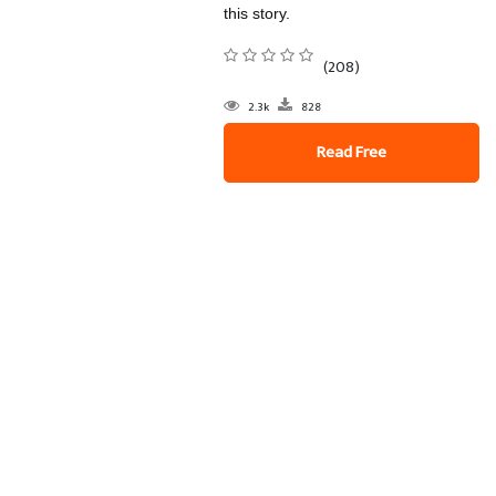
this story.
(208)
2.3k
828
Read Free