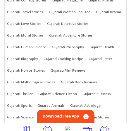
Gujarati Comedy stories
Gujarati Magazine
Gujarati Poems
Gujarati Travel stories
Gujarati Women Focused
Gujarati Drama
Gujarati Love Stories
Gujarati Detective stories
Gujarati Moral Stories
Gujarati Adventure Stories
Gujarati Human Science
Gujarati Philosophy
Gujarati Health
Gujarati Biography
Gujarati Cooking Recipe
Gujarati Letter
Gujarati Horror Stories
Gujarati Film Reviews
Gujarati Mythological Stories
Gujarati Book Reviews
Gujarati Thriller
Gujarati Science-Fiction
Gujarati Business
Gujarati Sports
Gujarati Animals
Gujarati Astrology
Download Free App
Gujarati Science
Gujarati Anything
Gujarati Crime Stories