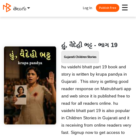
☰
Log In
తెలుగు
Publish Free
હું, વૈદેહી ભટ્ટ - ભાગ 19
Gujarati Children Stories
hu vaidehi bhatt part 19 book and
story is written by krupa pandya in
Gujarati . This story is getting good
reader response on Matrubharti app
and web since it is published free to
read for all readers online. hu
vaidehi bhatt part 19 is also popular
in Children Stories in Gujarati and it
is receiving from online readers very
fast. Signup now to get access to