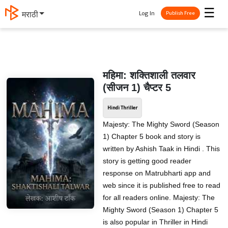
☰
Log In
मराठी
Publish Free
महिमा: शक्तिशाली तलवार
(सीजन 1) चैप्टर 5
Hindi Thriller
Majesty: The Mighty Sword (Season
1) Chapter 5 book and story is
written by Ashish Taak in Hindi . This
story is getting good reader
response on Matrubharti app and
web since it is published free to read
for all readers online. Majesty: The
Mighty Sword (Season 1) Chapter 5
is also popular in Thriller in Hindi