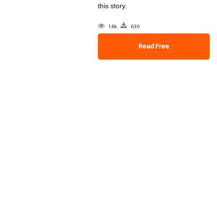
this story.
1.6k
630
Read Free