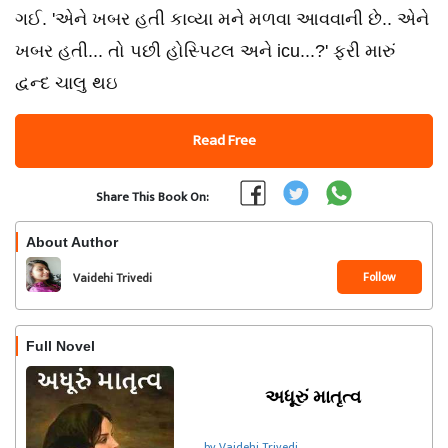
ગઈ. 'એને ખબર હતી કાવ્યા મને મળવા આવવાની છે.. એને
ખબર હતી... તો પછી હોસ્પિટલ અને icu...?' ફરી મારું
દ્વન્દ ચાલુ થઇ
Read Free
Share This Book On:
About Author
Follow
Vaidehi Trivedi
Full Novel
અધૂરું માતૃત્વ
by Vaidehi Trivedi