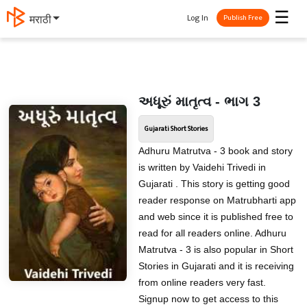
☰
Log In
मराठी
Publish Free
અધૂરું માતૃત્વ - ભાગ 3
Gujarati Short Stories
Adhuru Matrutva - 3 book and story
is written by Vaidehi Trivedi in
Gujarati . This story is getting good
reader response on Matrubharti app
and web since it is published free to
read for all readers online. Adhuru
Matrutva - 3 is also popular in Short
Stories in Gujarati and it is receiving
from online readers very fast.
Signup now to get access to this