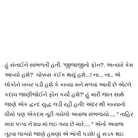
હું સંતાઈને સાંભળતી હતી. 'જીજાજીનો ફોન?. અત્યારે કેમ
આવ્યો હશે? ચોક્કસ કંઈક થયું હશે...! ના... ના.. એ
લોકોને ખબર પડી હશે કે કાવ્યા મને મળવા આવી છે એટલે
કદાચ જાણીજોઈને ફોન કર્યો હશે?' હું મારી જાત સાથે
જાણે એક દ્વન્દ યુદ્ધ લડી રહી હતી! અંદર થી કાવ્યાનો
ધીમો પણ એકદમ તૂટી ગયેલો અવાજ સંભળાયો..., " તાહિર
મારા પપ્પા ને icu માં લઇ ગયા છે મારે.... " એનો અવાજ
તૂટવા લાગ્યો જાણે હમણાં એ ભાંગી પડશે! હું સડક થઇ