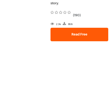
story.
(190)
2.3k
956
Read Free