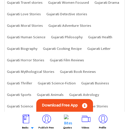
Gujarati Travel stories
Gujarati Women Focused
Gujarati Drama
Gujarati Love Stories
Gujarati Detective stories
Gujarati Moral Stories
Gujarati Adventure Stories
Gujarati Human Science
Gujarati Philosophy
Gujarati Health
Gujarati Biography
Gujarati Cooking Recipe
Gujarati Letter
Gujarati Horror Stories
Gujarati Film Reviews
Gujarati Mythological Stories
Gujarati Book Reviews
Gujarati Thriller
Gujarati Science-Fiction
Gujarati Business
Gujarati Sports
Gujarati Animals
Gujarati Astrology
Download Free App
Gujarati Science
Gujarati Anything
Gujarati Crime Stories
Books
Publish Free
Quotes
Videos
Profile