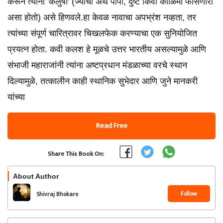
करून त्यांना 'कलुषा' (ज्याचा अर्थ पापी, दुष्ट किंवा काळिमा फासणारा
असा होतो) असे हिणवले.हा केवळ नावाचा अपभ्रंश नव्हता, तर
त्यांच्या संपूर्ण चारित्रावर चिखलफेक करण्याचा एक सुनियोजित
प्रयत्न होता. कवी कलश हे मूळचे उत्तर भारतीय असल्यामुळे आणि
संभाजी महाराजांनी त्यांना अष्टप्रधान मंडळाच्या वरचे स्थान
दिल्यामुळे, तत्कालीन काही स्थानिक सुभेदार आणि जुने मानकरी
यांच्या
Read Free
Share This Book On:
About Author
Follow
Shivraj Bhokare