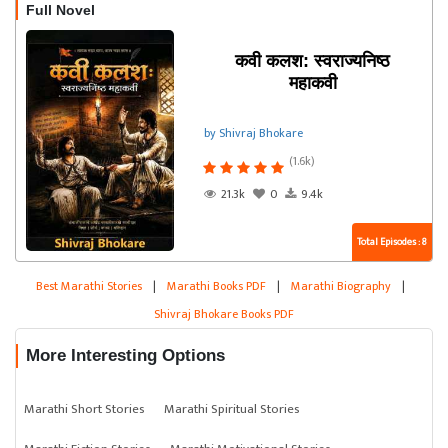
Full Novel
कवी कलश: स्वराज्यनिष्ठ
महाकवी
by Shivraj Bhokare
(1.6k)
21.3k
0
9.4k
Total Episodes : 8
Best Marathi Stories
|
Marathi Books PDF
|
Marathi Biography
|
Shivraj Bhokare Books PDF
More Interesting Options
Marathi Short Stories
Marathi Spiritual Stories