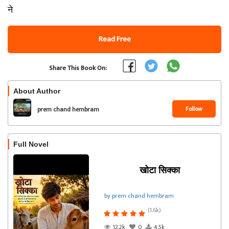
ने
Read Free
Share This Book On:
About Author
Follow
prem chand hembram
Full Novel
खोटा सिक्का
by prem chand hembram
(1.6k)
12.2k
0
4.5k