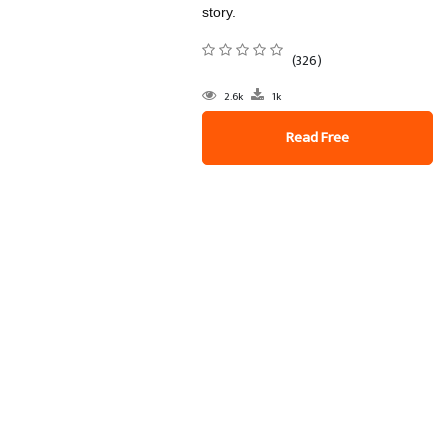
story.
(326)
2.6k
1k
Read Free