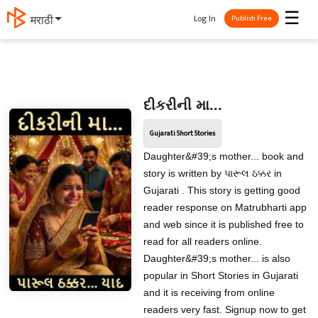
☰
Log In
मराठी
Publish Free
દીકરીની મા...
Gujarati Short Stories
Daughter&#39;s mother... book and
story is written by પારૂલ ઠક્કર in
Gujarati . This story is getting good
reader response on Matrubharti app
and web since it is published free to
read for all readers online.
Daughter&#39;s mother... is also
popular in Short Stories in Gujarati
and it is receiving from online
readers very fast. Signup now to get