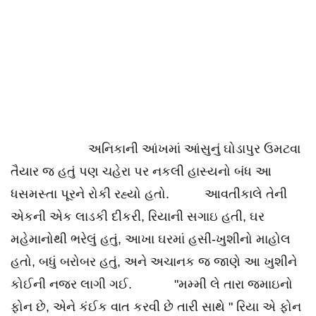
અનિકાની આંખમાં આંસુનું ઘોડાપુર ઉમટવા
તૈયાર જ હતું પણ ચહેરા પર નકલી હાસ્યનો બંધ આ
ધસમસ્તા પૂરને રોકી રહ્યો હતો. આવતીકાલે તેની
એકની એક લાડકી દીકરી, રિયાની સગાઇ હતી, ઘર
મહેમાનોથી ભરેલું હતું, આખા ઘરમાં હસી-ખુશીનો માહોલ
હતો, બધું બરોબર હતું, અને અચાનક જ જાણે આ ખુશીને
કોઈની નજર લાગી ગઈ. "મમ્મી લે તારા જમાઇનો
ફોન છે, એને કંઈક વાત કરવી છે તારી સાથે " રિયા એ ફોન